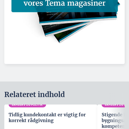
Relateret indhold
ERHVERV OG POLITIK
ERHVERV OG POL
Tidlig kundekontakt er vigtig for
Stigende fo
korrekt rådgivning
bygningsau
kompetenc