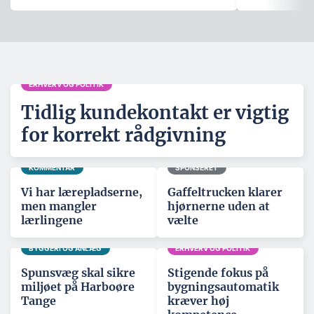
ERHVERV OG POLITIK
Tidlig kundekontakt er vigtig
for korrekt rådgivning
KOMMENTAR
SPONSERET
Vi har lærepladserne,
Gaffeltrucken klarer
men mangler
hjørnerne uden at
lærlingene
vælte
BYGGERI OG ANLÆG
ERHVERV OG POLITIK
Spunsvæg skal sikre
Stigende fokus på
miljøet på Harboøre
bygningsautomatik
Tange
kræver høj