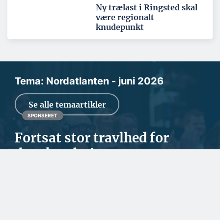
Ny trælast i Ringsted skal
være regionalt
knudepunkt
Tema: Nordatlanten - juni 2026
Se alle temaartikler
SPONSERET
Fortsat stor travlhed for
dansk rederi
Den geopolitiske situation kan give stor usikkerhed for
erhvervslivet, men NH Towage i Svendborg kla...
SPONSERET
Fra tømrermester til
ejendomsudvikler i