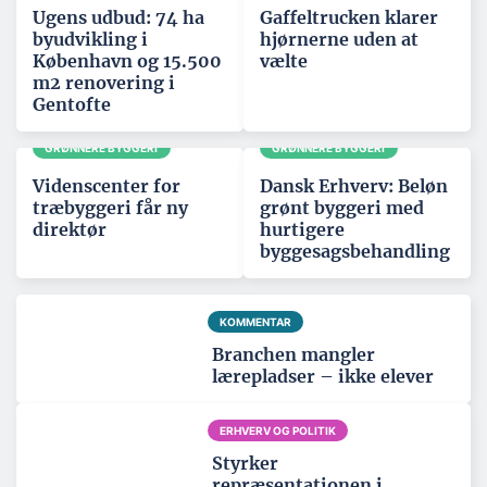
Ugens udbud: 74 ha
Gaffeltrucken klarer
byudvikling i
hjørnerne uden at
København og 15.500
vælte
m2 renovering i
Gentofte
GRØNNERE BYGGERI
GRØNNERE BYGGERI
Videnscenter for
Dansk Erhverv: Beløn
træbyggeri får ny
grønt byggeri med
direktør
hurtigere
byggesagsbehandling
KOMMENTAR
Branchen mangler
lærepladser – ikke elever
ERHVERV OG POLITIK
Styrker
repræsentationen i