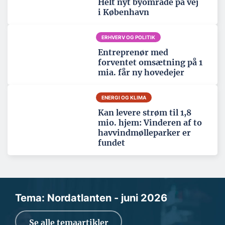
Helt nyt byområde på vej
i København
ERHVERV OG POLITIK
Entreprenør med
forventet omsætning på 1
mia. får ny hovedejer
ENERGI OG KLIMA
Kan levere strøm til 1,8
mio. hjem: Vinderen af to
havvindmølleparker er
fundet
Tema: Nordatlanten - juni 2026
Se alle temaartikler