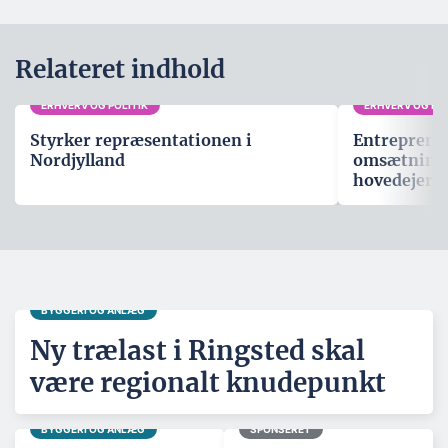
Relateret indhold
ERHVERV OG POLITIK
ERHVERV OG POL
Styrker repræsentationen i
Entreprenø
Nordjylland
omsætning p
hovedejer
BYGGERI OG ANLÆG
Ny trælast i Ringsted skal
være regionalt knudepunkt
BYGGERI OG ANLÆG
SPONSERET