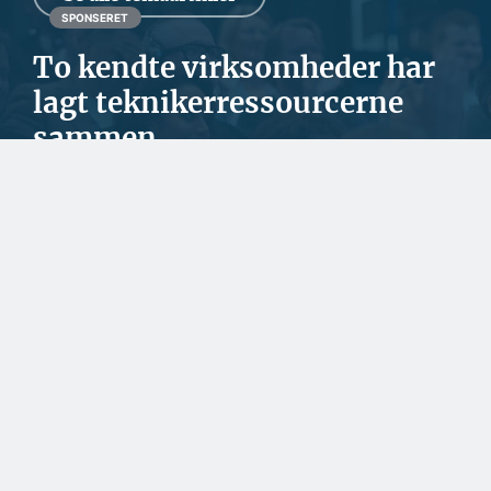
SPONSERET
To kendte virksomheder har
lagt teknikerressourcerne
sammen
Ved årsskiftet fik SafeExIT og GasDetect samme ejer. Det har
givet mulighed for at styrke teknikerr...
BYGGERI OG ANLÆG
En udfordring at skaffe
nok lærlinge til
byggefagene i Grønland
SPONSERET
Danske facadeplader
beskytter byggeriet i
Nordatlanten
SPONSERET