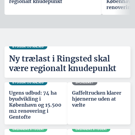
regionalt knudepunkt
København 
renovering 
BYGGERI OG ANLÆG
Ny trælast i Ringsted skal
være regionalt knudepunkt
BYGGERI OG ANLÆG
SPONSERET
Ugens udbud: 74 ha
Gaffeltrucken klarer
byudvikling i
hjørnerne uden at
København og 15.500
vælte
m2 renovering i
Gentofte
GRØNNERE BYGGERI
GRØNNERE BYGGERI