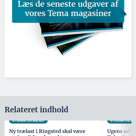
Relateret indhold
BYGGERI OG ANLÆG
BYGGERI OG A
Ny trælast i Ringsted skal være
Ugens udbud