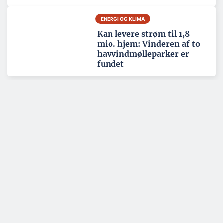
ENERGI OG KLIMA
Kan levere strøm til 1,8
mio. hjem: Vinderen af to
havvindmølleparker er
fundet
Tema: Nordatlanten - juni 2026
Se alle temaartikler
SPONSERET
To kendte virksomheder har
lagt teknikerressourcerne
sammen