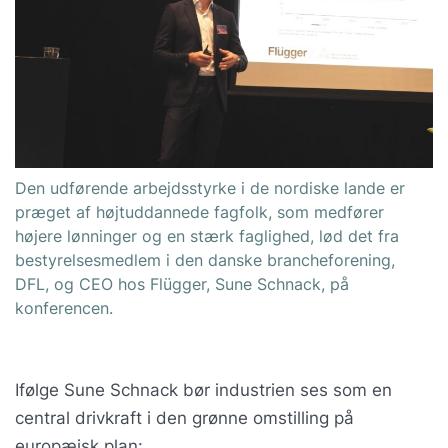
Den udførende arbejdsstyrke i de nordiske lande er
præget af højtuddannede fagfolk, som medfører
højere lønninger og en stærk faglighed, lød det fra
bestyrelsesmedlem i den danske brancheforening,
DFL, og CEO hos Flügger, Sune Schnack, på
konferencen.
Ifølge Sune Schnack bør industrien ses som en
central drivkraft i den grønne omstilling på
europæisk plan: