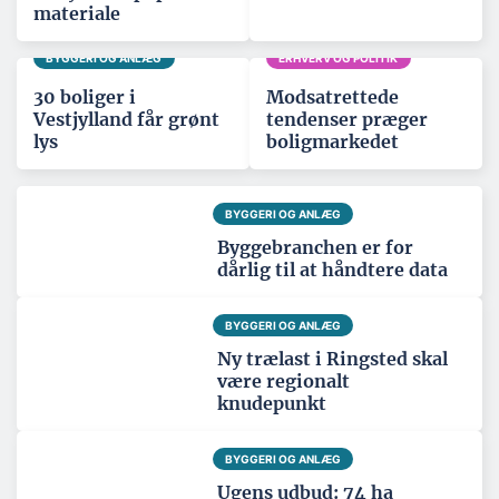
materiale
BYGGERI OG ANLÆG
ERHVERV OG POLITIK
30 boliger i
Modsatrettede
Vestjylland får grønt
tendenser præger
lys
boligmarkedet
BYGGERI OG ANLÆG
Byggebranchen er for
dårlig til at håndtere data
BYGGERI OG ANLÆG
Ny trælast i Ringsted skal
være regionalt
knudepunkt
BYGGERI OG ANLÆG
Ugens udbud: 74 ha