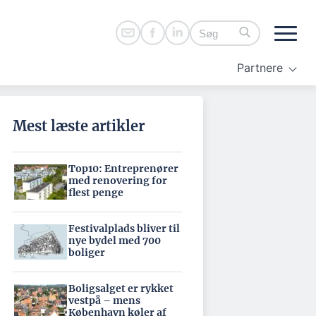
Partnere
Mest læste artikler
Top10: Entreprenører
med renovering for
flest penge
Festivalplads bliver til
nye bydel med 700
boliger
Boligsalget er rykket
vestpå – mens
København køler af