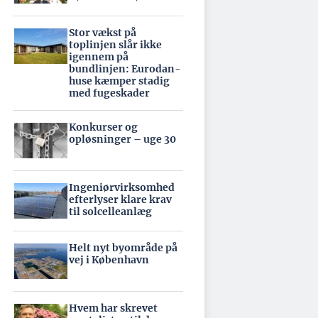
Stor vækst på
toplinjen slår ikke
igennem på
bundlinjen: Eurodan-
huse kæmper stadig
med fugeskader
Konkurser og
opløsninger – uge 30
Ingeniørvirksomhed
efterlyser klare krav
til solcelleanlæg
Helt nyt byområde på
vej i København
Hvem har skrevet