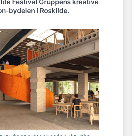
lde Festival Gruppens kreative
on-bydelen i Roskilde.
er en almennyttig virksomhed, der siden