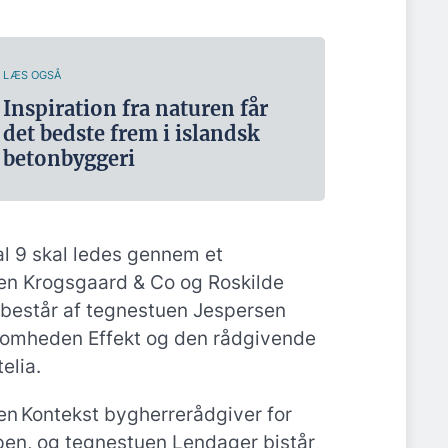
LÆS OGSÅ
Inspiration fra naturen får
det bedste frem i islandsk
betonbyggeri
l 9 skal ledes gennem et
den Krogsgaard & Co og Roskilde
 består af tegnestuen Jespersen
ksomheden Effekt og den rådgivende
elia.
en Kontekst bygherrerådgiver for
pen, og tegnestuen Lendager bistår