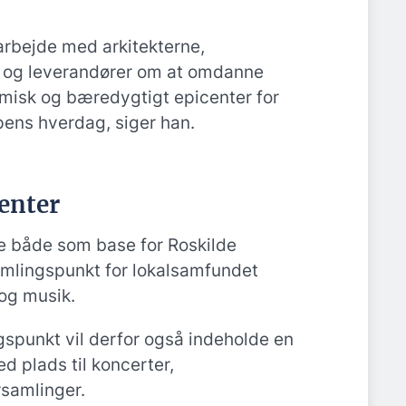
marbejde med arkitekterne,
er og leverandører om at omdanne
namisk og bæredygtigt epicenter for
pens hverdag, siger han.
center
e både som base for Roskilde
amlingspunkt for lokalsamfundet
 og musik.
punkt vil derfor også indeholde en
 plads til koncerter,
rsamlinger.