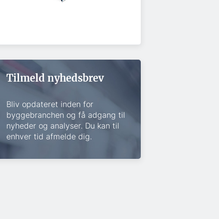
Tilmeld nyhedsbrev
Bliv opdateret inden for
byggebranchen og få adgang til
nyheder og analyser. Du kan til
enhver tid afmelde dig.