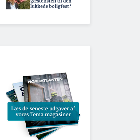
gæstelisten til den
lukkede boligfest?