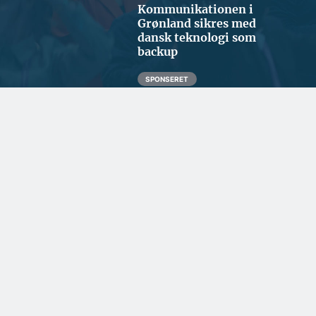
Kommunikationen i
Grønland sikres med
dansk teknologi som
backup
SPONSERET
Samarbejde handler om
tillid og lokalkendskab
SPONSERET
Naturlig maling kæmper
for fodfæste i nordisk
byggeri
BYGGERI OG ANLÆG
Ugens udbud: 74 ha
byudvikling i København og