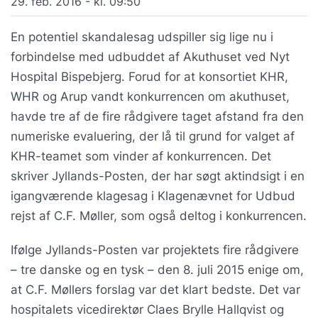
29. feb. 2016 - kl. 09:50
En potentiel skandalesag udspiller sig lige nu i
forbindelse med udbuddet af Akuthuset ved Nyt
Hospital Bispebjerg. Forud for at konsortiet KHR,
WHR og Arup vandt konkurrencen om akuthuset,
havde tre af de fire rådgivere taget afstand fra den
numeriske evaluering, der lå til grund for valget af
KHR-teamet som vinder af konkurrencen. Det
skriver Jyllands-Posten, der har søgt aktindsigt i en
igangværende klagesag i Klagenævnet for Udbud
rejst af C.F. Møller, som også deltog i konkurrencen.
Ifølge Jyllands-Posten var projektets fire rådgivere
– tre danske og en tysk – den 8. juli 2015 enige om,
at C.F. Møllers forslag var det klart bedste. Det var
hospitalets vicedirektør Claes Brylle Hallqvist og