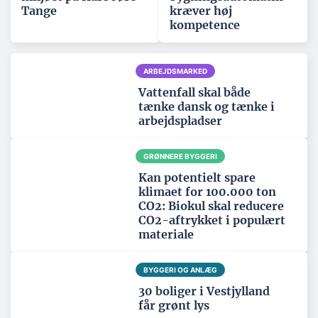
Tange
kræver høj
kompetence
ARBEJDSMARKED
Vattenfall skal både
tænke dansk og tænke i
arbejdspladser
GRØNNERE BYGGERI
Kan potentielt spare
klimaet for 100.000 ton
CO2: Biokul skal reducere
CO2-aftrykket i populært
materiale
BYGGERI OG ANLÆG
30 boliger i Vestjylland
får grønt lys