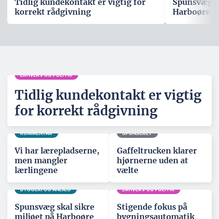
Tidlig kundekontakt er vigtig for
Spunsvæg sk
korrekt rådgivning
Harboøre T
ERHVERV OG POLITIK
Tidlig kundekontakt er vigtig
for korrekt rådgivning
KOMMENTAR
SPONSERET
Vi har lærepladserne,
Gaffeltrucken klarer
men mangler
hjørnerne uden at
lærlingene
vælte
BYGGERI OG ANLÆG
ERHVERV OG POLITIK
Spunsvæg skal sikre
Stigende fokus på
miljøet på Harboøre
bygningsautomatik