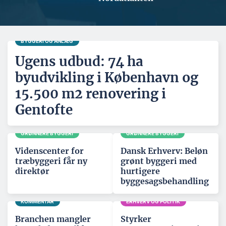
BYGGERI OG ANLÆG
Ugens udbud: 74 ha
byudvikling i København og
15.500 m2 renovering i
Gentofte
GRØNNERE BYGGERI
GRØNNERE BYGGERI
Videnscenter for
Dansk Erhverv: Beløn
træbyggeri får ny
grønt byggeri med
direktør
hurtigere
byggesagsbehandling
KOMMENTAR
ERHVERV OG POLITIK
Branchen mangler
Styrker