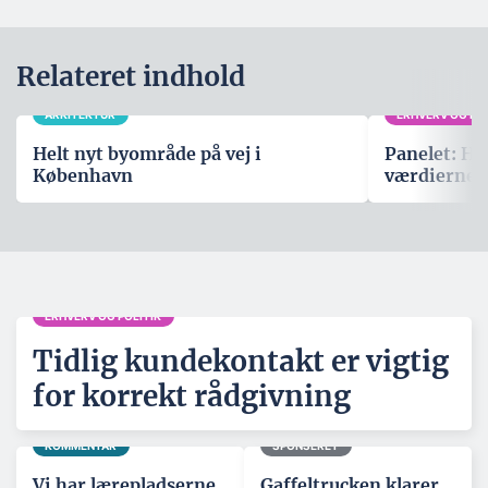
Relateret indhold
ARKITEKTUR
ERHVERV OG POL
Helt nyt byområde på vej i
Panelet: Hv
København
værdierne,
ERHVERV OG POLITIK
Tidlig kundekontakt er vigtig
for korrekt rådgivning
KOMMENTAR
SPONSERET
Vi har lærepladserne,
Gaffeltrucken klarer