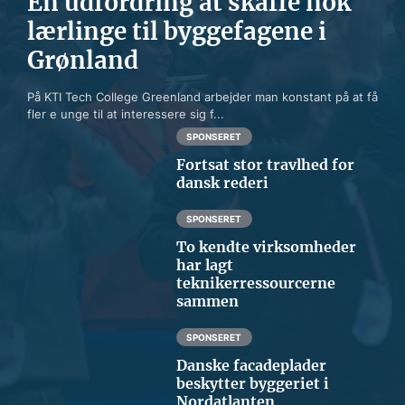
En udfordring at skaffe nok
lærlinge til byggefagene i
Grønland
På KTI Tech College Greenland arbejder man konstant på at få
fler e unge til at interessere sig f...
SPONSERET
Fortsat stor travlhed for
dansk rederi
SPONSERET
To kendte virksomheder
har lagt
teknikerressourcerne
sammen
SPONSERET
Danske facadeplader
beskytter byggeriet i
Nordatlanten