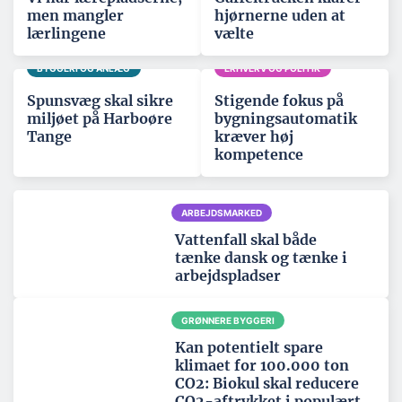
men mangler
hjørnerne uden at
lærlingene
vælte
BYGGERI OG ANLÆG
ERHVERV OG POLITIK
Spunsvæg skal sikre
Stigende fokus på
miljøet på Harboøre
bygningsautomatik
Tange
kræver høj
kompetence
ARBEJDSMARKED
Vattenfall skal både
tænke dansk og tænke i
arbejdspladser
GRØNNERE BYGGERI
Kan potentielt spare
klimaet for 100.000 ton
CO2: Biokul skal reducere
CO2-aftrykket i populært