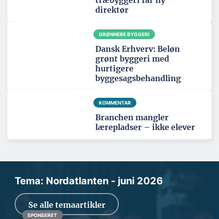
træbyggeri får ny
direktør
GRØNNERE BYGGERI
Dansk Erhverv: Beløn
grønt byggeri med
hurtigere
byggesagsbehandling
KOMMENTAR
Branchen mangler
lærepladser – ikke elever
Tema: Nordatlanten - juni 2026
Se alle temaartikler
SPONSERET