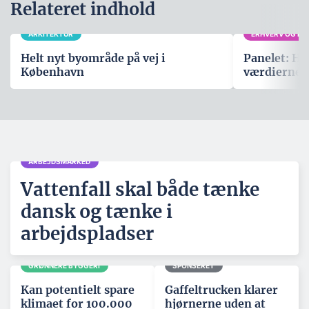
Relateret indhold
ARKITEKTUR
ERHVERV OG POL
Helt nyt byområde på vej i
Panelet: Hv
København
værdierne,
ARBEJDSMARKED
Vattenfall skal både tænke
dansk og tænke i
arbejdspladser
GRØNNERE BYGGERI
SPONSERET
Kan potentielt spare
Gaffeltrucken klarer
klimaet for 100.000
hjørnerne uden at