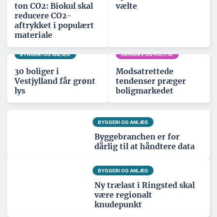
ton CO2: Biokul skal
vælte
reducere CO2-
aftrykket i populært
materiale
BYGGERI OG ANLÆG
ERHVERV OG POLITIK
30 boliger i
Modsatrettede
Vestjylland får grønt
tendenser præger
lys
boligmarkedet
BYGGERI OG ANLÆG
Byggebranchen er for
dårlig til at håndtere data
BYGGERI OG ANLÆG
Ny trælast i Ringsted skal
være regionalt
knudepunkt