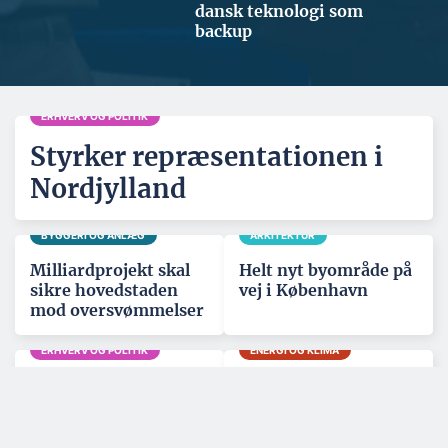
dansk teknologi som
backup
ERHVERV OG POLITIK
Styrker repræsentationen i
Nordjylland
BYGGERI OG ANLÆG
ARKITEKTUR
Milliardprojekt skal
Helt nyt byområde på
sikre hovedstaden
vej i København
mod oversvømmelser
ERHVERV OG POLITIK
ENERGI OG KLIMA
Entreprenør med
Kan levere strøm til
forventet omsætning
1,8 mio. hjem:
på 1 mia. får ny
Vinderen af to
hovedejer
havvindmølleparker