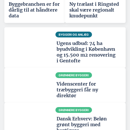
Byggebranchen er for
Ny trælast i Ringsted
dårlig til at håndtere
skal være regionalt
data
knudepunkt
BYGGERI OG ANLÆG
Ugens udbud: 74 ha
byudvikling i København
og 15.500 m2 renovering
i Gentofte
GRØNNERE BYGGERI
Videnscenter for
træbyggeri får ny
direktør
GRØNNERE BYGGERI
Dansk Erhverv: Beløn
grønt byggeri med