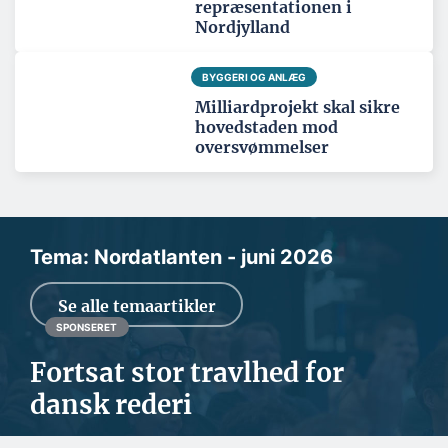
repræsentationen i
Nordjylland
BYGGERI OG ANLÆG
Milliardprojekt skal sikre
hovedstaden mod
oversvømmelser
Tema: Nordatlanten - juni 2026
Se alle temaartikler
SPONSERET
Fortsat stor travlhed for
dansk rederi
Den geopolitiske situation kan give stor usikkerhed for