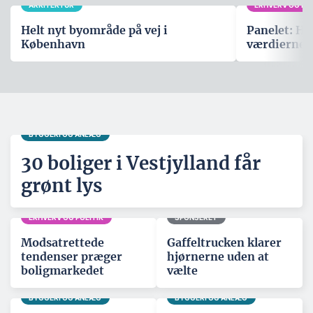
ARKITEKTUR
ERHVERV OG POL
Helt nyt byområde på vej i
Panelet: Hv
København
værdierne,
BYGGERI OG ANLÆG
30 boliger i Vestjylland får
grønt lys
ERHVERV OG POLITIK
SPONSERET
Modsatrettede
Gaffeltrucken klarer
tendenser præger
hjørnerne uden at
boligmarkedet
vælte
BYGGERI OG ANLÆG
BYGGERI OG ANLÆG