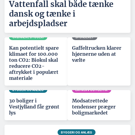
Vattenfall skal både tænke
dansk og tænke i
arbejdspladser
GRØNNERE BYGGERI
SPONSERET
Kan potentielt spare
Gaffeltrucken klarer
klimaet for 100.000
hjørnerne uden at
ton CO2: Biokul skal
vælte
reducere CO2-
aftrykket i populært
materiale
BYGGERI OG ANLÆG
ERHVERV OG POLITIK
30 boliger i
Modsatrettede
Vestjylland får grønt
tendenser præger
lys
boligmarkedet
BYGGERI OG ANLÆG