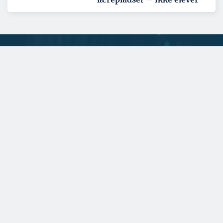
Tema: Nordatlanten - juni 2026
Se alle temaartikler
BYGGERI OG ANLÆG
En udfordring at skaffe nok
lærlinge til byggefagene i
Grønland
På KTI Tech College Greenland arbejder man konstant på at få
fler e unge til at interessere sig f...
SPONSERET
Gulvproducent vægter
både kvalitet og
klimabevidsthed højt