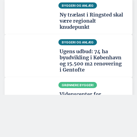
BYGGERI OG ANLÆG
Ny trælast i Ringsted skal
være regionalt
knudepunkt
BYGGERI OG ANLÆG
Ugens udbud: 74 ha
byudvikling i København
og 15.500 m2 renovering
i Gentofte
GRØNNERE BYGGERI
Videnscenter for
træbyggeri får ny
direktør