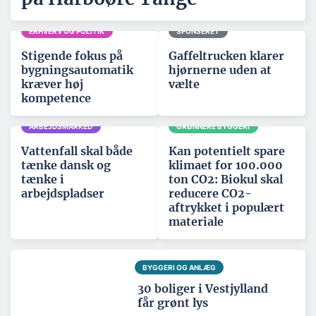
ERHVERV OG POLITIK
SPONSERET
Stigende fokus på
Gaffeltrucken klarer
bygningsautomatik
hjørnerne uden at
kræver høj
vælte
kompetence
ARBEJDSMARKED
GRØNNERE BYGGERI
Vattenfall skal både
Kan potentielt spare
tænke dansk og
klimaet for 100.000
tænke i
ton CO2: Biokul skal
arbejdspladser
reducere CO2-
aftrykket i populært
materiale
BYGGERI OG ANLÆG
30 boliger i Vestjylland
får grønt lys