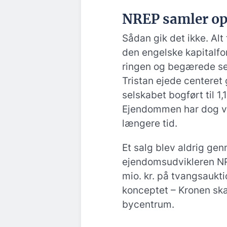
NREP samler o
Sådan gik det ikke. Alt 
den engelske kapitalfo
ringen og begærede se
Tristan ejede centeret
selskabet bogført til 1
Ejendommen har dog være
længere tid.
Et salg blev aldrig gen
ejendomsudvikleren NR
mio. kr. på tvangsaukt
konceptet – Kronen skal
bycentrum.