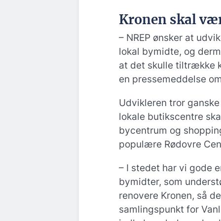
Kronen skal væ
– NREP ønsker at udvikl
lokal bymidte, og derm
at det skulle tiltrække 
en pressemeddelse om
Udvikleren tror ganske 
lokale butikscentre s
bycentrum og shoppin
populære Rødovre Cent
– I stedet har vi gode 
bymidter, som understø
renovere Kronen, så de
samlingspunkt for Vanl