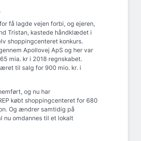
p
for få lagde vejen forbi, og ejeren,
nd Tristan, kastede håndklædet i
lv shoppingcenteret konkurs.
 gennem Apollovej ApS og her var
,165 mia. kr i 2018 regnskabet.
t til salg for 900 mio. kr. i
nemført, og nu har
EP købt shoppingcenteret for 680
ion. Og ændrer samtidig på
 nu omdannes til et lokalt