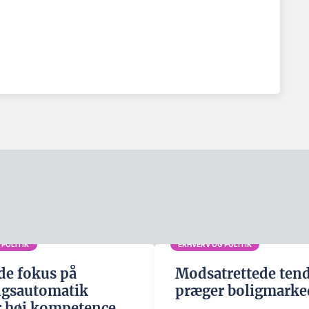
 POLITIK
ERHVERV OG POLITIK
de fokus på
Modsatrettede ten
ngsautomatik
præger boligmarke
 høj kompetence