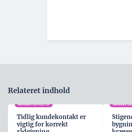
Relateret indhold
ERHVERV OG POLITIK
ERHVERV OG
Tidlig kundekontakt er
Stigen
vigtig for korrekt
bygni
rådgivning
kræver