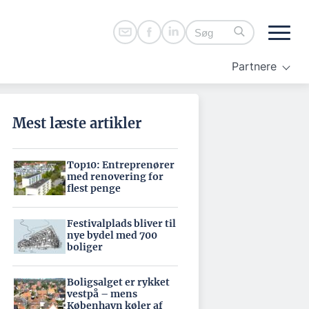
Partnere
Mest læste artikler
Top10: Entreprenører
med renovering for
flest penge
Festivalplads bliver til
nye bydel med 700
boliger
Boligsalget er rykket
vestpå – mens
København køler af