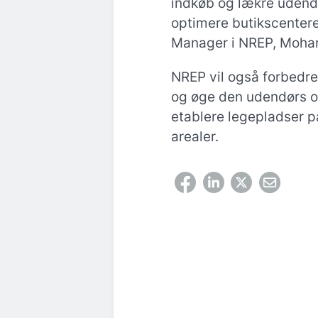
indkøb og lækre udend
optimere butikscentere
Manager i NREP, Moh
NREP vil også forbedre
og øge den udendørs o
etablere legepladser p
arealer.