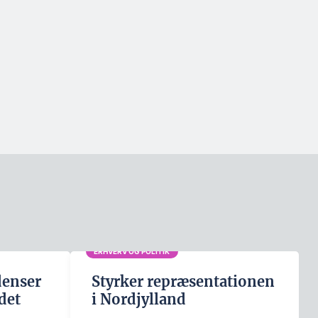
ERHVERV OG POLITIK
denser
Styrker repræsentationen
det
i Nordjylland