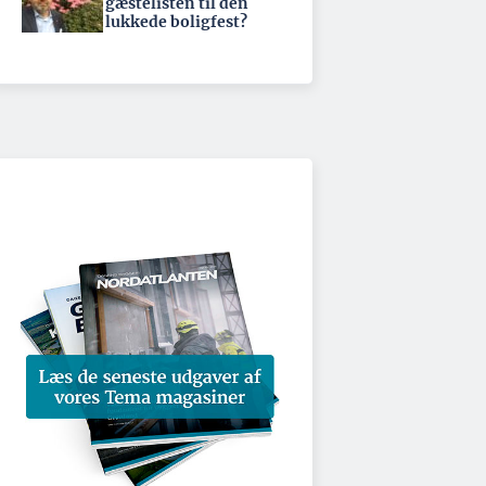
gæstelisten til den
lukkede boligfest?