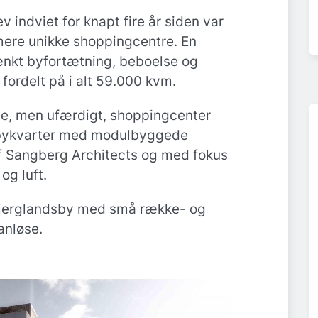
v indviet for knapt fire år siden var
mere unikke shoppingcentre. En
ænkt byfortætning, beboelse og
 fordelt på i alt 59.000 kvm.
de, men ufærdigt, shoppingcenter
t bykvarter med modulbyggede
af Sangberg Architects og med fokus
og luft.
bjerglandsby med små række- og
anløse.