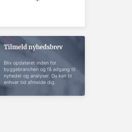
Tilmeld nyhedsbrev
Bliv opdateret inden for
byggebranchen og få adgang til
nyheder og analyser. Du kan til
enhver tid afmelde dig.