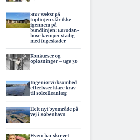
Stor vækst på
toplinjen slår ikke
igennem på
bundlinjen: Eurodan-
huse kæmper stadig
med fugeskader
Konkurser og
opløsninger – uge 30
Ingeniørvirksomhed
efterlyser klare krav
til solcelleanlæg
Helt nyt byområde på
vej i København
Hvem har skrevet