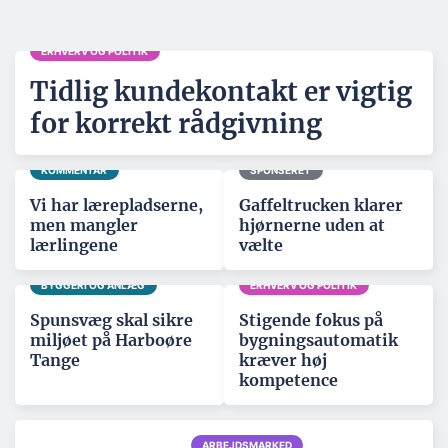
ERHVERV OG POLITIK
Tidlig kundekontakt er vigtig
for korrekt rådgivning
KOMMENTAR
SPONSERET
Vi har lærepladserne,
Gaffeltrucken klarer
men mangler
hjørnerne uden at
lærlingene
vælte
BYGGERI OG ANLÆG
ERHVERV OG POLITIK
Spunsvæg skal sikre
Stigende fokus på
miljøet på Harboøre
bygningsautomatik
Tange
kræver høj
kompetence
ARBEJDSMARKED