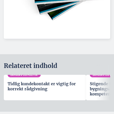
Relateret indhold
ERHVERV OG POLITIK
ERHVERV OG POL
Tidlig kundekontakt er vigtig for
Stigende fo
korrekt rådgivning
bygningsau
kompetenc