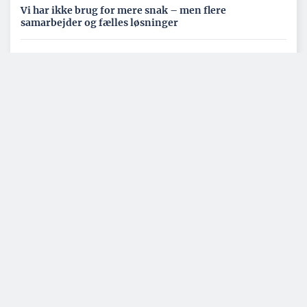
Vi har ikke brug for mere snak – men flere
samarbejder og fælles løsninger
Se alle kommentarer
ERHVERV OG POLITIK
Modsatrettede tendenser
præger boligmarkedet
BYGGERI OG ANLÆG
Byggebranchen er for
dårlig til at håndtere data
BYGGERI OG ANLÆG
Ny trælast i Ringsted skal
være regionalt
knudepunkt