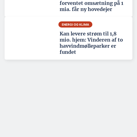
forventet omsætning på 1
mia. får ny hovedejer
ENERGI OG KLIMA
Kan levere strøm til 1,8
mio. hjem: Vinderen af to
havvindmølleparker er
fundet
Tema: Nordatlanten - juni 2026
Se alle temaartikler
SPONSERET
To kendte virksomheder har
lagt teknikerressourcerne