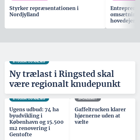
Styrker repræsentationen i
Entreprenø
Nordjylland
omsætning p
hovedejer
BYGGERI OG ANLÆG
Ny trælast i Ringsted skal
være regionalt knudepunkt
BYGGERI OG ANLÆG
SPONSERET
Ugens udbud: 74 ha
Gaffeltrucken klarer
byudvikling i
hjørnerne uden at
København og 15.500
vælte
m2 renovering i
Gentofte