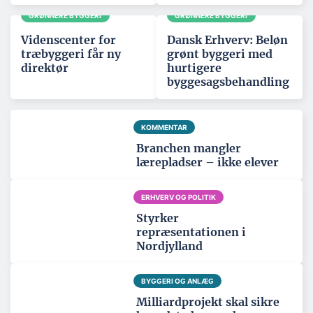
GRØNNERE BYGGERI
GRØNNERE BYGGERI
Videnscenter for
Dansk Erhverv: Beløn
træbyggeri får ny
grønt byggeri med
direktør
hurtigere
byggesagsbehandling
KOMMENTAR
Branchen mangler
lærepladser – ikke elever
ERHVERV OG POLITIK
Styrker
repræsentationen i
Nordjylland
BYGGERI OG ANLÆG
Milliardprojekt skal sikre