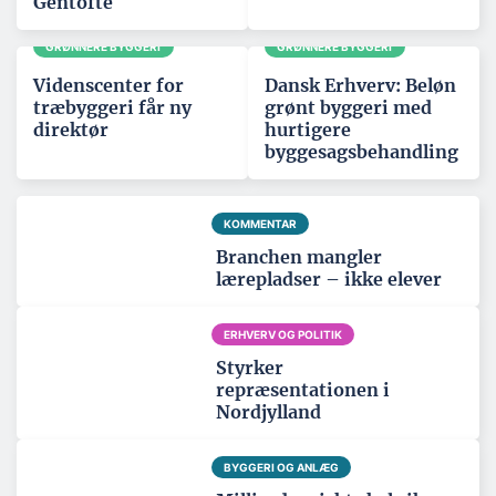
Gentofte
GRØNNERE BYGGERI
GRØNNERE BYGGERI
Videnscenter for
Dansk Erhverv: Beløn
træbyggeri får ny
grønt byggeri med
direktør
hurtigere
byggesagsbehandling
KOMMENTAR
Branchen mangler
lærepladser – ikke elever
ERHVERV OG POLITIK
Styrker
repræsentationen i
Nordjylland
BYGGERI OG ANLÆG