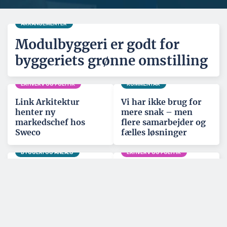
ARRANGEMENTER
Modulbyggeri er godt for
byggeriets grønne omstilling
ERHVERV OG POLITIK
KOMMENTAR
Link Arkitektur
Vi har ikke brug for
henter ny
mere snak – men
markedschef hos
flere samarbejder og
Sweco
fælles løsninger
BYGGERI OG ANLÆG
ERHVERV OG POLITIK
Tre tunnelelementer
Konkurser og
er på plads – nu
opløsninger – uge 31
mangler blot 86