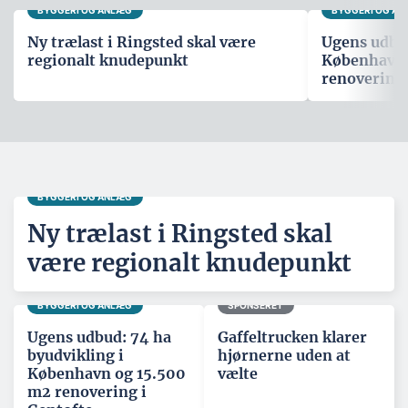
BYGGERI OG ANLÆG
BYGGERI OG A
Ny trælast i Ringsted skal være
Ugens udbud
regionalt knudepunkt
København 
renovering 
BYGGERI OG ANLÆG
Ny trælast i Ringsted skal
være regionalt knudepunkt
BYGGERI OG ANLÆG
SPONSERET
Ugens udbud: 74 ha
Gaffeltrucken klarer
byudvikling i
hjørnerne uden at
København og 15.500
vælte
m2 renovering i