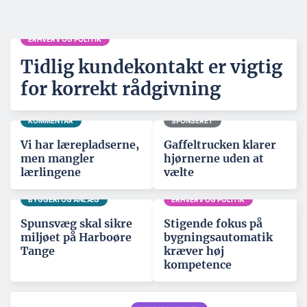
ERHVERV OG POLITIK
Tidlig kundekontakt er vigtig
for korrekt rådgivning
KOMMENTAR
SPONSERET
Vi har lærepladserne,
Gaffeltrucken klarer
men mangler
hjørnerne uden at
lærlingene
vælte
BYGGERI OG ANLÆG
ERHVERV OG POLITIK
Spunsvæg skal sikre
Stigende fokus på
miljøet på Harboøre
bygningsautomatik
Tange
kræver høj
kompetence