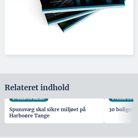
Relateret indhold
BYGGERI OG ANLÆG
BYGGERI OG A
Spunsvæg skal sikre miljøet på
30 boliger i
Harboøre Tange