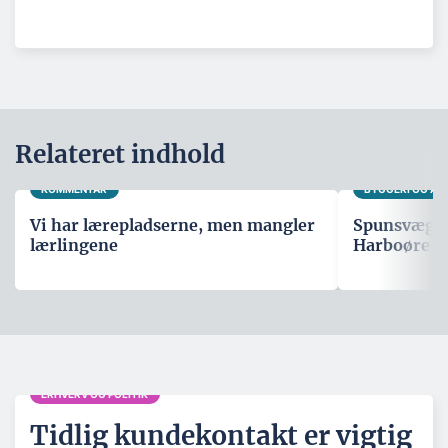
Relateret indhold
KOMMENTAR
BYGGERI OG A
Vi har lærepladserne, men mangler
Spunsvæg sk
lærlingene
Harboøre T
ERHVERV OG POLITIK
Tidlig kundekontakt er vigtig