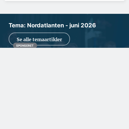
Tema: Nordatlanten - juni 2026
Se alle temaartikler
SPONSERET
Fortsat stor travlhed for
dansk rederi
Den geopolitiske situation kan give stor usikkerhed for
erhvervslivet, men NH Towage i Svendborg kla...
SPONSERET
Gulvproducent vægter
både kvalitet og
klimabevidsthed højt
SPONSERET