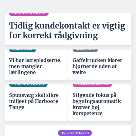
ERHVERV OG POLITIK
Tidlig kundekontakt er vigtig
for korrekt rådgivning
KOMMENTAR
SPONSERET
Vi har lærepladserne,
Gaffeltrucken klarer
men mangler
hjørnerne uden at
lærlingene
vælte
BYGGERI OG ANLÆG
ERHVERV OG POLITIK
Spunsvæg skal sikre
Stigende fokus på
miljøet på Harboøre
bygningsautomatik
Tange
kræver høj
kompetence
ARBEJDSMARKED