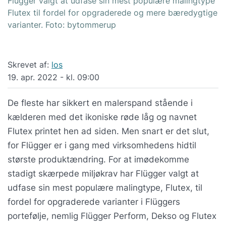
Flügger valgt at udfase sin mest populære malingtype
Flutex til fordel for opgraderede og mere bæredygtige
varianter. Foto: bytommerup
Skrevet af:
los
19. apr. 2022 - kl. 09:00
De fleste har sikkert en malerspand stående i
kælderen med det ikoniske røde låg og navnet
Flutex printet hen ad siden. Men snart er det slut,
for Flügger er i gang med virksomhedens hidtil
største produktændring. For at imødekomme
stadigt skærpede miljøkrav har Flügger valgt at
udfase sin mest populære malingtype, Flutex, til
fordel for opgraderede varianter i Flüggers
portefølje, nemlig Flügger Perform, Dekso og Flutex