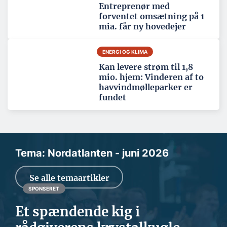
Entreprenør med
forventet omsætning på 1
mia. får ny hovedejer
ENERGI OG KLIMA
Kan levere strøm til 1,8
mio. hjem: Vinderen af to
havvindmølleparker er
fundet
Tema: Nordatlanten - juni 2026
Se alle temaartikler
SPONSERET
Et spændende kig i