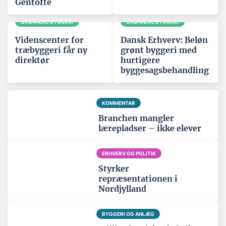
Gentofte
GRØNNERE BYGGERI
GRØNNERE BYGGERI
Videnscenter for
Dansk Erhverv: Beløn
træbyggeri får ny
grønt byggeri med
direktør
hurtigere
byggesagsbehandling
KOMMENTAR
Branchen mangler
lærepladser – ikke elever
ERHVERV OG POLITIK
Styrker
repræsentationen i
Nordjylland
BYGGERI OG ANLÆG