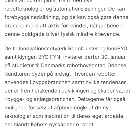
disse år, og det pibler frem med nye
robotteknologier og automationsløsninger. De kan
forebygge nedslidning, og de kan også gøre denne
branche mere attraktiv for kvinder, når jobbene i
denne boldgade bliver fysisk mindre krævende.
De to Innovationsnetværk RoboCluster og InnoBYG
samt klyngen BYG FYN, inviterer derfor 30. januar
på studietur til Danmarks robothovedstad Odense.
Rundturen byder på indsigt i hvordan robotter
anvendes i byggebranchen samt hvilke tendenser,
der er fremherskende i udviklingen og skaber værdi
i bygge- og anlægsbranchen. Deltagerne får også
mulighed for selv at afprøve nogle af de nye
teknologier som inspiration til deres eget arbejde,
heriblandt Kobots nyskabende robot.