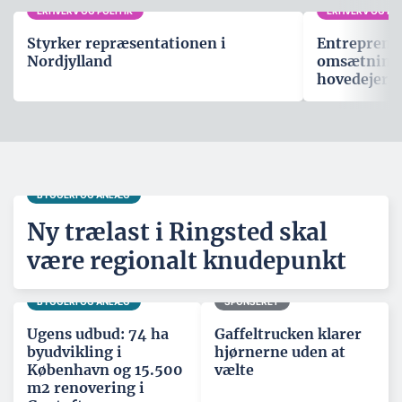
ERHVERV OG POLITIK
ERHVERV OG POL
Styrker repræsentationen i
Entreprenø
Nordjylland
omsætning p
hovedejer
BYGGERI OG ANLÆG
Ny trælast i Ringsted skal
være regionalt knudepunkt
BYGGERI OG ANLÆG
SPONSERET
Ugens udbud: 74 ha
Gaffeltrucken klarer
byudvikling i
hjørnerne uden at
København og 15.500
vælte
m2 renovering i