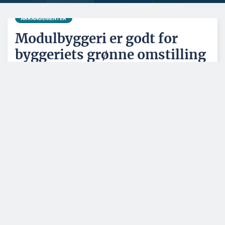
ARRANGEMENTER
Modulbyggeri er godt for
byggeriets grønne omstilling
ERHVERV OG POLITIK
KOMMENTAR
Link Arkitektur
Vi har ikke brug for
henter ny
mere snak – men
markedschef hos
flere samarbejder og
Sweco
fælles løsninger
BYGGERI OG ANLÆG
ERHVERV OG POLITIK
Tre tunnelelementer
Konkurser og
er på plads – nu
opløsninger – uge 31
mangler blot 86