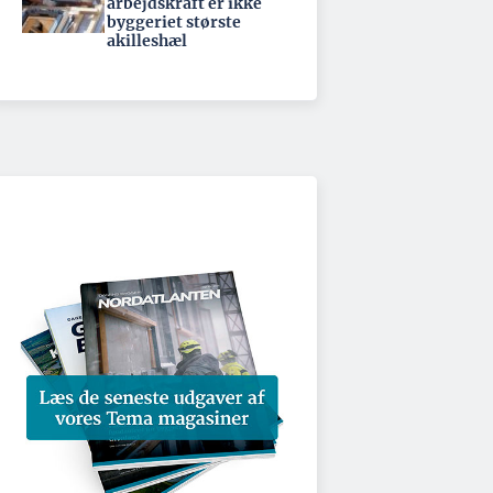
arbejdskraft er ikke
byggeriet største
akilleshæl