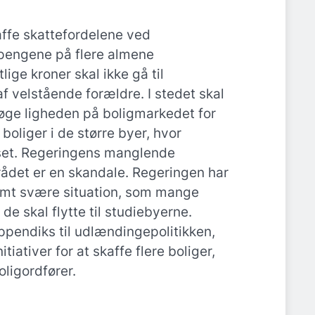
affe skattefordelene ved
pengene på flere almene
ige kroner skal ikke gå til
af velstående forældre. I stedet skal
øge ligheden på boligmarkedet for
boliger i de større byer, hvor
set. Regeringens manglende
mrådet er en skandale. Regeringen har
rmt svære situation, som mange
 de skal flytte til studiebyerne.
appendiks til udlændingepolitikken,
iativer for at skaffe flere boliger,
oligordfører.