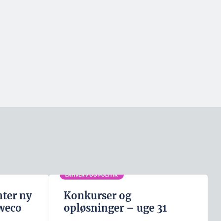
ERHVERV OG POLITIK
nter ny
Konkurser og
weco
opløsninger – uge 31