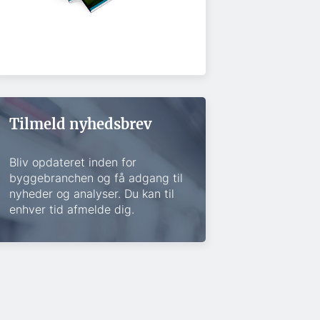
Tilmeld nyhedsbrev
Bliv opdateret inden for
byggebranchen og få adgang til
nyheder og analyser. Du kan til
enhver tid afmelde dig.