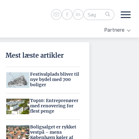
Partnere
Mest læste artikler
Festivalplads bliver til
nye bydel med 700
boliger
Top10: Entreprenører
med renovering for
flest penge
Boligsalget er rykket
vestpå – mens
København køler af