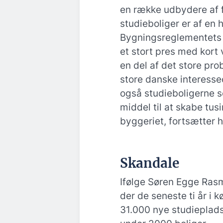
en række udbydere af f
studieboliger er af en 
Bygningsreglementets 2
et stort pres med kort 
en del af det store pr
store danske interess
også studieboligerne 
middel til at skabe tus
byggeriet, fortsætter h
Skandale
Ifølge Søren Egge Rasm
der de seneste ti år 
31.000 nye studieplads