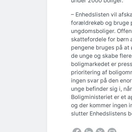
under 2000 boliger.
– Enhedslisten vil afsk
forældrekøb og bruge 
ungdomsboliger. Offentl
skattefordele for børn 
pengene bruges på at 
de unge og skabe flere 
boligmarkedet er pres
prioritering af boligo
ingen svar på den eno
unge befinder sig i, når
Boligministeriet er et 
og der kommer ingen init
slutter Enhedslistens b