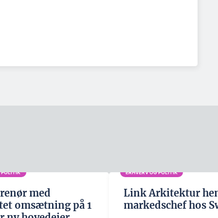
 POLITIK
ERHVERV OG POLITIK
prenør med
Link Arkitektur he
tet omsætning på 1
markedschef hos S
år ny hovedejer