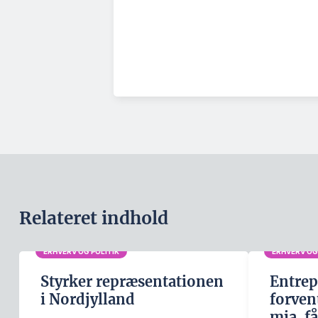
Relateret indhold
ERHVERV OG POLITIK
ERHVERV OG
Styrker repræsentationen
Entre
i Nordjylland
forven
mia. f