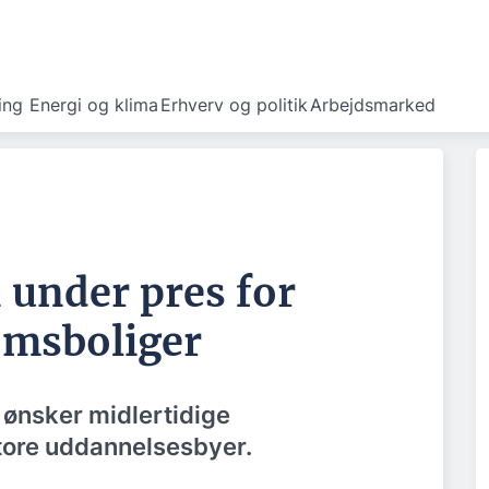
ing
Energi og klima
Erhverv og politik
Arbejdsmarked
 under pres for
omsboliger
al ønsker midlertidige
store uddannelsesbyer.