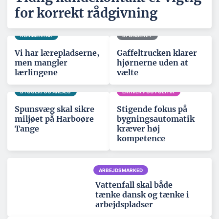
for korrekt rådgivning
KOMMENTAR
SPONSERET
Vi har lærepladserne,
Gaffeltrucken klarer
men mangler
hjørnerne uden at
lærlingene
vælte
BYGGERI OG ANLÆG
ERHVERV OG POLITIK
Spunsvæg skal sikre
Stigende fokus på
miljøet på Harboøre
bygningsautomatik
Tange
kræver høj
kompetence
ARBEJDSMARKED
Vattenfall skal både
tænke dansk og tænke i
arbejdspladser