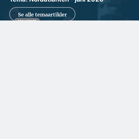
Se alle temaartikler
SPONSERET
Et spændende kig i
rådgiverens krystalkugle
Den rådgivende arkitekt- og ingeniørvirksomhed Masanti ser
ind i en fremtid med mange nye aktivite...
SPONSERET
Kommunikationen i
Grønland sikres med
dansk teknologi som
backup
SPONSERET
Fra tømrermester til
ejendomsudvikler i
Ilulissat