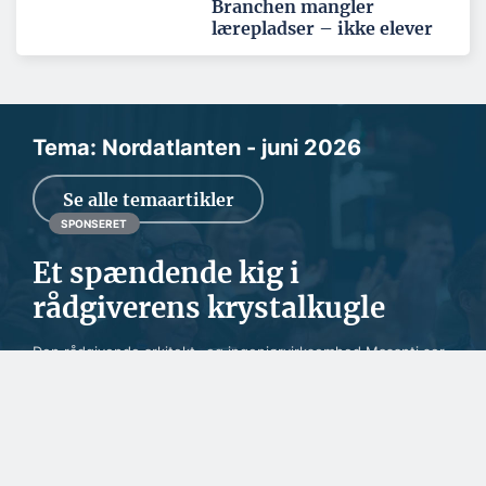
Branchen mangler
lærepladser – ikke elever
Tema: Nordatlanten - juni 2026
Se alle temaartikler
SPONSERET
Et spændende kig i
rådgiverens krystalkugle
Den rådgivende arkitekt- og ingeniørvirksomhed Masanti ser
ind i en fremtid med mange nye aktivite...
SPONSERET
Samarbejde handler om
tillid og lokalkendskab