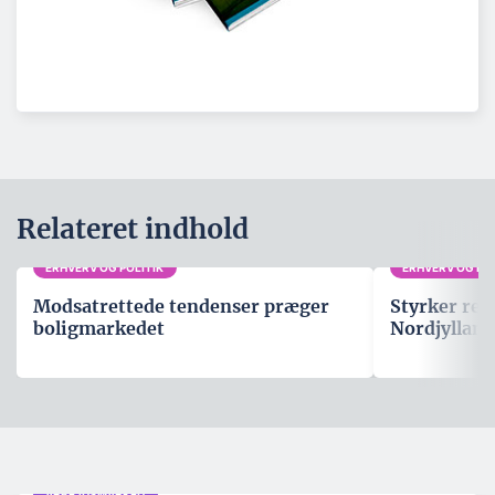
Relateret indhold
ERHVERV OG POLITIK
ERHVERV OG POL
Modsatrettede tendenser præger
Styrker rep
boligmarkedet
Nordjylland
ARBEJDSMARKED