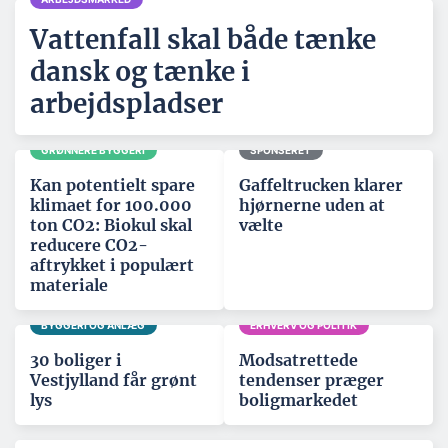
Vattenfall skal både tænke
dansk og tænke i
arbejdspladser
GRØNNERE BYGGERI
SPONSERET
Kan potentielt spare
Gaffeltrucken klarer
klimaet for 100.000
hjørnerne uden at
ton CO2: Biokul skal
vælte
reducere CO2-
aftrykket i populært
materiale
BYGGERI OG ANLÆG
ERHVERV OG POLITIK
30 boliger i
Modsatrettede
Vestjylland får grønt
tendenser præger
lys
boligmarkedet