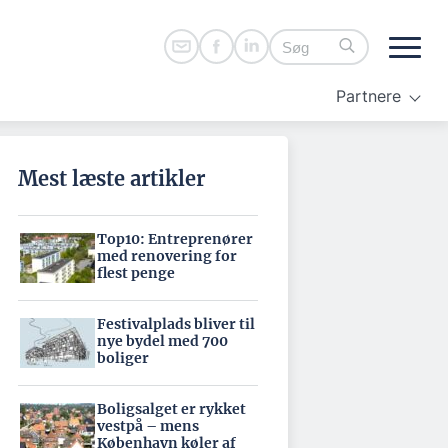
Partnere
Mest læste artikler
Top10: Entreprenører
med renovering for
flest penge
Festivalplads bliver til
nye bydel med 700
boliger
Boligsalget er rykket
vestpå – mens
København køler af