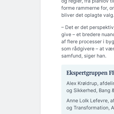
og regler, fra planlov t
forme rammerne for, o
bliver det oplagte valg
– Det er det perspekti
give – et bredere nuanc
af flere processer i byg
som rådgivere – at vær
samfund, siger han.
Ekspertgruppen F
Alex Krøldrup, afdel
og Sikkerhed, Bang 
Anne Lolk Lefevre, a
og Transformation, A