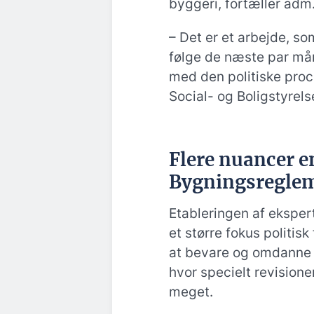
byggeri, fortæller adm. 
– Det er et arbejde, so
følge de næste par må
med den politiske proce
Social- og Boligstyrelse
Flere nuancer 
Bygningsregle
Etableringen af ekspe
et større fokus politis
at bevare og omdanne
hvor specielt revision
meget.