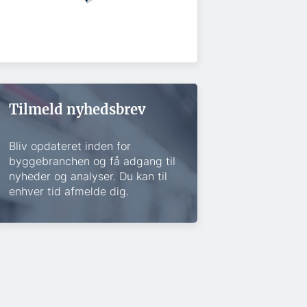
Tilmeld nyhedsbrev
Bliv opdateret inden for
byggebranchen og få adgang til
nyheder og analyser. Du kan til
enhver tid afmelde dig.