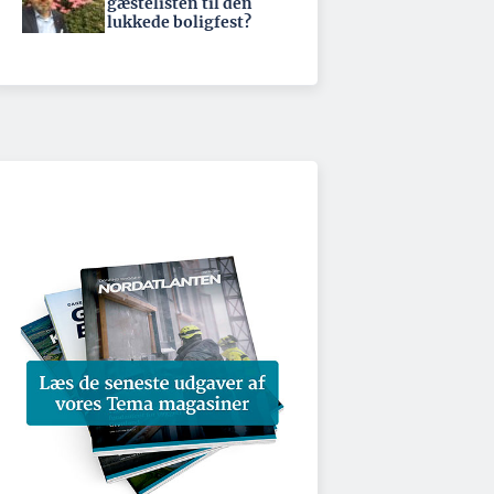
gæstelisten til den
lukkede boligfest?