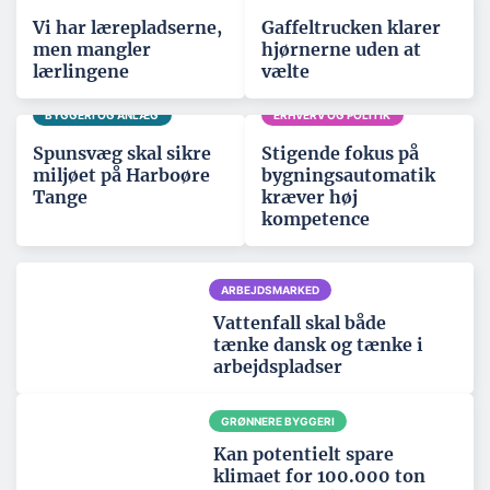
Vi har lærepladserne,
Gaffeltrucken klarer
men mangler
hjørnerne uden at
lærlingene
vælte
BYGGERI OG ANLÆG
ERHVERV OG POLITIK
Spunsvæg skal sikre
Stigende fokus på
miljøet på Harboøre
bygningsautomatik
Tange
kræver høj
kompetence
ARBEJDSMARKED
Vattenfall skal både
tænke dansk og tænke i
arbejdspladser
GRØNNERE BYGGERI
Kan potentielt spare
klimaet for 100.000 ton