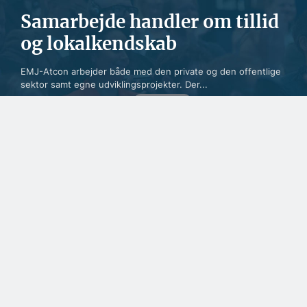
Samarbejde handler om tillid
og lokalkendskab
EMJ-Atcon arbejder både med den private og den offentlige
sektor samt egne udviklingsprojekter. Der...
SPONSERET
Danske facadeplader
beskytter byggeriet i
Nordatlanten
SPONSERET
Naturlig maling kæmper
for fodfæste i nordisk
byggeri
SPONSERET
To kendte virksomheder
har lagt
teknikerressourcerne