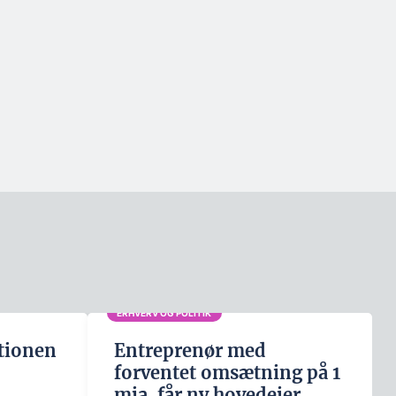
ERHVERV OG POLITIK
tionen
Entreprenør med
forventet omsætning på 1
mia. får ny hovedejer