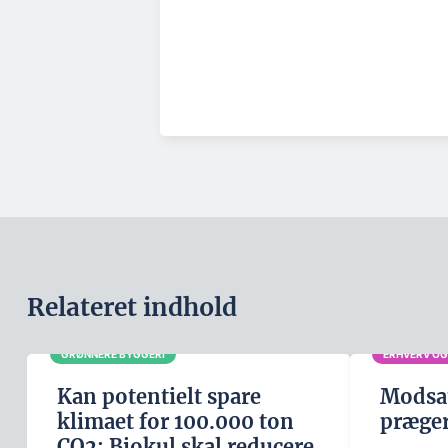
Relateret indhold
GRØNNERE BYGGERI
ERHVERV OG
Kan potentielt spare
Modsat
klimaet for 100.000 ton
præger
CO2: Biokul skal reducere