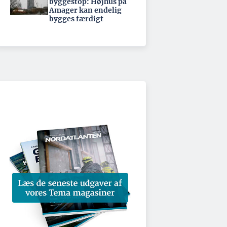
byggestop: Højhus på
Amager kan endelig
bygges færdigt