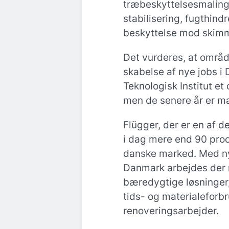
træbeskyttelsesmaling
stabilisering, fugthin
beskyttelse mod skim
Det vurderes, at område
skabelse af nye jobs i 
Teknologisk Institut e
men de senere år er man
Flügger, der er en af 
i dag mere end 90 proc
danske marked. Med ny
Danmark arbejdes der m
bæredygtige løsninger,
tids- og materialeforb
renoveringsarbejder.