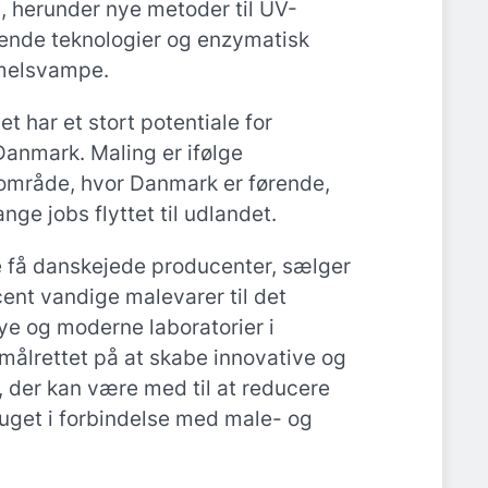
, herunder nye metoder til UV-
drende teknologier og enzymatisk
melsvampe.
t har et stort potentiale for
Danmark. Maling er ifølge
t område, hvor Danmark er førende,
ge jobs flyttet til udlandet.
de få danskejede producenter, sælger
ent vandige malevarer til det
e og moderne laboratorier i
ålrettet på at skabe innovative og
 der kan være med til at reducere
ruget i forbindelse med male- og