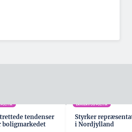
 POLITIK
ERHVERV OG POLITIK
rettede tendenser
Styrker repræsenta
 boligmarkedet
i Nordjylland