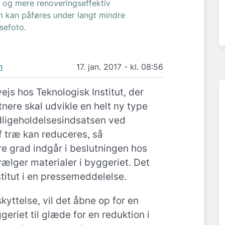
ny og mere renoveringseffektiv
m kan påføres under langt mindre
sefoto.
n
17. jan. 2017 - kl. 08:56
vejs hos Teknologisk Institut, der
ere skal udvikle en helt ny type
edligeholdelsesindsatsen ved
 træ kan reduceres, så
re grad indgår i beslutningen hos
ælger materialer i byggeriet. Det
titut i en pressemeddelelse.
yttelse, vil det åbne op for en
geriet til glæde for en reduktion i