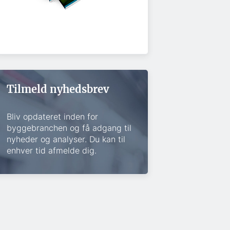
Tilmeld nyhedsbrev
Bliv opdateret inden for
byggebranchen og få adgang til
nyheder og analyser. Du kan til
enhver tid afmelde dig.