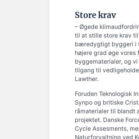
Store krav
– Øgede klimaudfordri
til at stille store krav
bæredygtigt byggeri i f
højere grad øge vores 
byggematerialer, og vi 
tilgang til vedligehold
Lawther.
Foruden Teknologisk Ins
Synpo og britiske Cris
råmaterialer til blandt
projektet. Danske Forc
Cycle Assesments, men
Naturforvaltning ved K