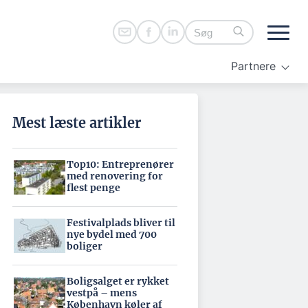
Partnere
Mest læste artikler
Top10: Entreprenører
med renovering for
flest penge
Festivalplads bliver til
nye bydel med 700
boliger
Boligsalget er rykket
vestpå – mens
København køler af