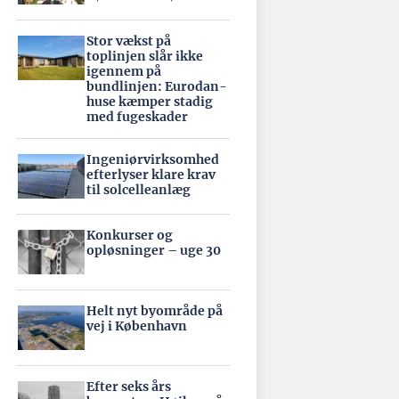
Stor vækst på
toplinjen slår ikke
igennem på
bundlinjen: Eurodan-
huse kæmper stadig
med fugeskader
Ingeniørvirksomhed
efterlyser klare krav
til solcelleanlæg
Konkurser og
opløsninger – uge 30
Helt nyt byområde på
vej i København
Efter seks års