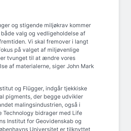
nger og stigende miljøkrav kommer
 til både valg og vedligeholdelse af
remtiden. Vi skal fremover i langt
fokus på valget af miljøvenlige
er tvunget til at ændre vores
else af materialerne, siger John Mark
titut og Flügger, indgår tjekkiske
tal pigments, der begge udvikler
 andet malingsindustrien, også i
e Technology bidrager med Life
s Institut for Geovidenskab og
øbenhavns Universitet er tilknyttet