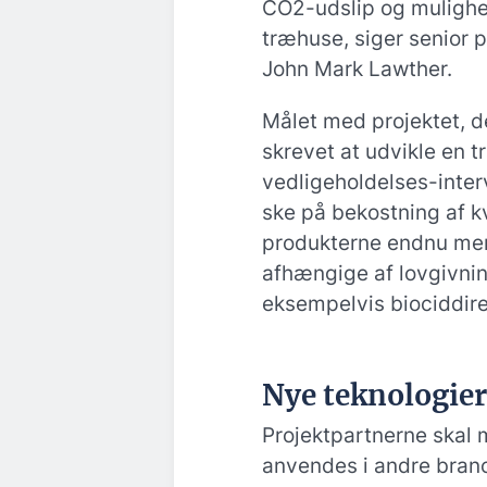
CO2-udslip og mulighed
træhuse, siger senior p
John Mark Lawther.
Målet med projektet, d
skrevet at udvikle en 
vedligeholdelses-inter
ske på bekostning af kv
produkterne endnu mere
afhængige af lovgivni
eksempelvis biociddire
Nye teknologier
Projektpartnerne skal 
anvendes i andre branch