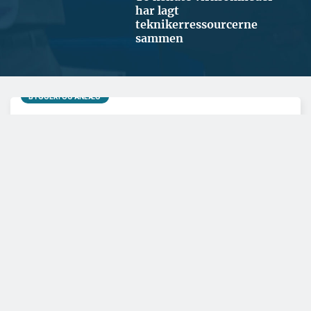
har lagt
teknikerressourcerne
sammen
BYGGERI OG ANLÆG
Ugens udbud: 74 ha
byudvikling i København og
15.500 m2 renovering i
Gentofte
GRØNNERE BYGGERI
GRØNNERE BYGGERI
Videnscenter for
Dansk Erhverv: Beløn
træbyggeri får ny
grønt byggeri med
direktør
hurtigere
byggesagsbehandling