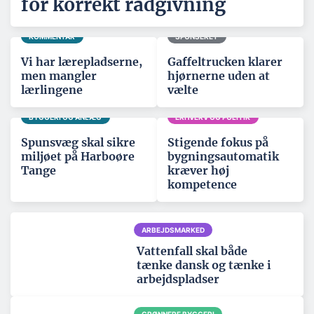
for korrekt rådgivning
KOMMENTAR
SPONSERET
Vi har lærepladserne,
Gaffeltrucken klarer
men mangler
hjørnerne uden at
lærlingene
vælte
BYGGERI OG ANLÆG
ERHVERV OG POLITIK
Spunsvæg skal sikre
Stigende fokus på
miljøet på Harboøre
bygningsautomatik
Tange
kræver høj
kompetence
ARBEJDSMARKED
Vattenfall skal både
tænke dansk og tænke i
arbejdspladser
GRØNNERE BYGGERI