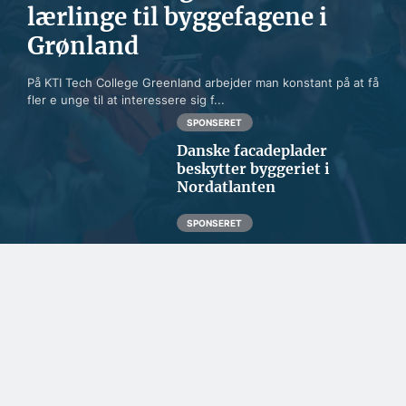
lærlinge til byggefagene i
Grønland
På KTI Tech College Greenland arbejder man konstant på at få
fler e unge til at interessere sig f...
SPONSERET
Danske facadeplader
beskytter byggeriet i
Nordatlanten
SPONSERET
Født til det krævende
byggeri i Grønland
SPONSERET
Gulvproducent vægter
både kvalitet og
klimabevidsthed højt