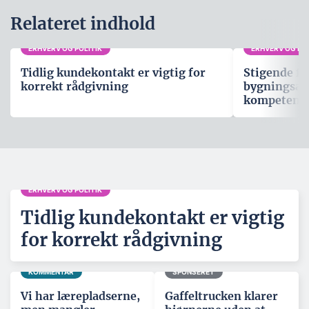
Relateret indhold
ERHVERV OG POLITIK
ERHVERV OG POL
Tidlig kundekontakt er vigtig for
Stigende fo
korrekt rådgivning
bygningsau
kompetenc
ERHVERV OG POLITIK
Tidlig kundekontakt er vigtig
for korrekt rådgivning
KOMMENTAR
SPONSERET
Vi har lærepladserne,
Gaffeltrucken klarer