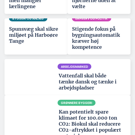
men mangler
hjørnerne uden at
lærlingene
vælte
BYGGERI OG ANLÆG
ERHVERV OG POLITIK
Spunsvæg skal sikre
Stigende fokus på
miljøet på Harboøre
bygningsautomatik
Tange
kræver høj
kompetence
ARBEJDSMARKED
Vattenfall skal både
tænke dansk og tænke i
arbejdspladser
GRØNNERE BYGGERI
Kan potentielt spare
klimaet for 100.000 ton
CO2: Biokul skal reducere
CO2-aftrykket i populært