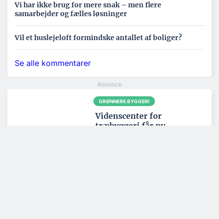
Vi har ikke brug for mere snak – men flere
samarbejder og fælles løsninger
Vil et huslejeloft formindske antallet af boliger?
Se alle kommentarer
GRØNNERE BYGGERI
Videnscenter for
træbyggeri får ny
direktør
GRØNNERE BYGGERI
Dansk Erhverv: Beløn
grønt byggeri med
hurtigere
byggesagsbehandling