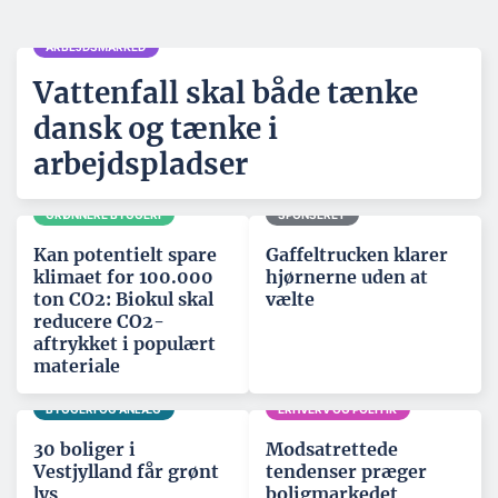
ARBEJDSMARKED
Vattenfall skal både tænke
dansk og tænke i
arbejdspladser
GRØNNERE BYGGERI
SPONSERET
Kan potentielt spare
Gaffeltrucken klarer
klimaet for 100.000
hjørnerne uden at
ton CO2: Biokul skal
vælte
reducere CO2-
aftrykket i populært
materiale
BYGGERI OG ANLÆG
ERHVERV OG POLITIK
30 boliger i
Modsatrettede
Vestjylland får grønt
tendenser præger
lys
boligmarkedet