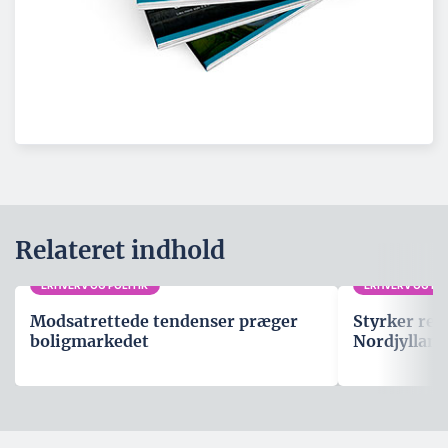
Relateret indhold
ERHVERV OG POLITIK
ERHVERV OG POL
Modsatrettede tendenser præger
Styrker rep
boligmarkedet
Nordjylland