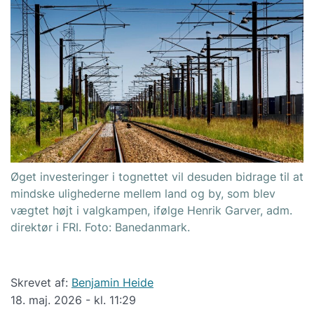
Øget investeringer i tognettet vil desuden bidrage til at
mindske ulighederne mellem land og by, som blev
vægtet højt i valgkampen, ifølge Henrik Garver, adm.
direktør i FRI. Foto: Banedanmark.
Skrevet af:
Benjamin Heide
18. maj. 2026 - kl. 11:29