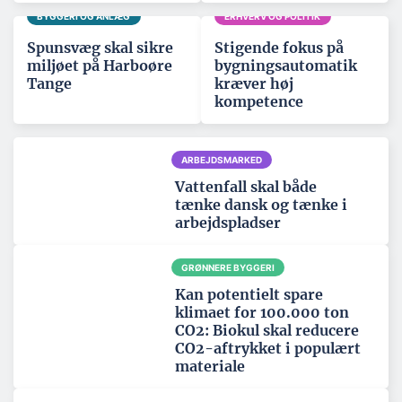
BYGGERI OG ANLÆG
ERHVERV OG POLITIK
Spunsvæg skal sikre
Stigende fokus på
miljøet på Harboøre
bygningsautomatik
Tange
kræver høj
kompetence
ARBEJDSMARKED
Vattenfall skal både
tænke dansk og tænke i
arbejdspladser
GRØNNERE BYGGERI
Kan potentielt spare
klimaet for 100.000 ton
CO2: Biokul skal reducere
CO2-aftrykket i populært
materiale