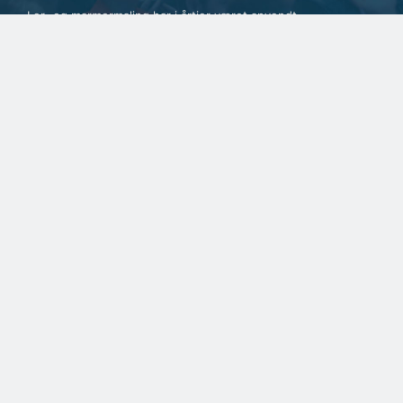
Ler- og marmormaling har i årtier været anvendt
internationalt, men i norden er materialerne stadi...
SPONSERET
Samarbejde handler om
tillid og lokalkendskab
SPONSERET
Fortsat stor travlhed for
dansk rederi
SPONSERET
Et spændende kig i
rådgiverens krystalkugle
BYGGERI OG ANLÆG
Ugens udbud: 74 ha