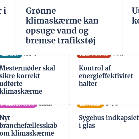
 i
Grønne
U
klimaskærme kan
k
opsuge vand og
bremse trafikstøj
HÅNDVÆRK
24.01.17
ENERGI OG KLIMA
16.01.17
Mestermøder skal
Kontrol af
sikre korrekt
energieffektivitet
udførte
halter
klimaskærme
ERHVERV OG POLITIK
09.06.16
RENOVERING
01.12.15
Nyt
Sygehus indkapslet
branchefællesskab
i glas
om klimaskærme