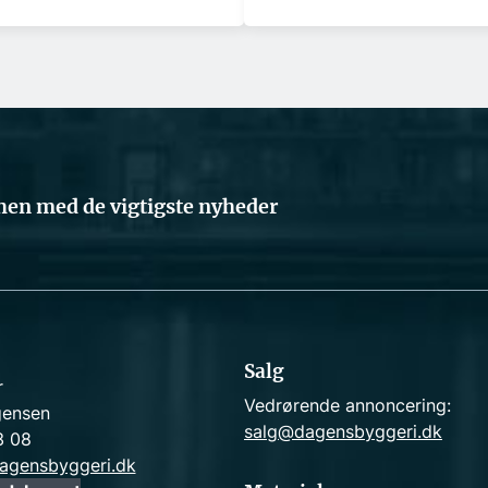
en med de vigtigste nyheder
Salg
r
Vedrørende annoncering:
gensen
salg@dagensbyggeri.dk
3 08
agensbyggeri.dk