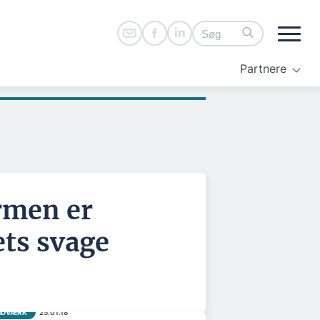
Partnere
rmen er
ts svage
NDVÆRK
25.01.18