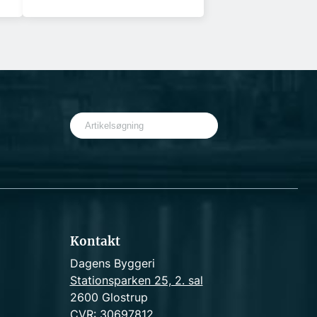
S
e
a
r
c
h
Kontakt
Dagens Byggeri
Stationsparken 25, 2. sal
2600 Glostrup
CVR: 30697812