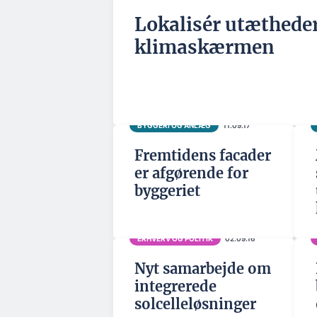
Lokalisér utætheder
klimaskærmen
BYGGERI OG ANLÆG
11.09.17
Fremtidens facader
er afgørende for
byggeriet
ERHVERV OG POLITIK
02.09.16
Nyt samarbejde om
integrerede
solcelleløsninger