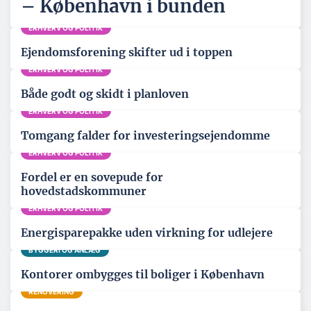
– København i bunden
ERHVERV OG POLITIK
Ejendomsforening skifter ud i toppen
ERHVERV OG POLITIK
Både godt og skidt i planloven
ERHVERV OG POLITIK
Tomgang falder for investeringsejendomme
ERHVERV OG POLITIK
Fordel er en sovepude for
hovedstadskommuner
ERHVERV OG POLITIK
Energisparepakke uden virkning for udlejere
BYGGERI OG ANLÆG
Kontorer ombygges til boliger i København
RENOVERING