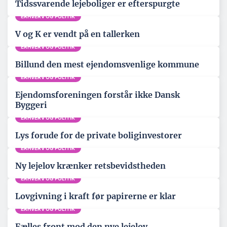
Tidssvarende lejeboliger er efterspurgte
ERHVERV OG POLITIK
V og K er vendt på en tallerken
ERHVERV OG POLITIK
Billund den mest ejendomsvenlige kommune
ERHVERV OG POLITIK
Ejendomsforeningen forstår ikke Dansk
Byggeri
ERHVERV OG POLITIK
Lys forude for de private boliginvestorer
ERHVERV OG POLITIK
Ny lejelov krænker retsbevidstheden
ERHVERV OG POLITIK
Lovgivning i kraft før papirerne er klar
ERHVERV OG POLITIK
Fælles front mod den nye lejelov