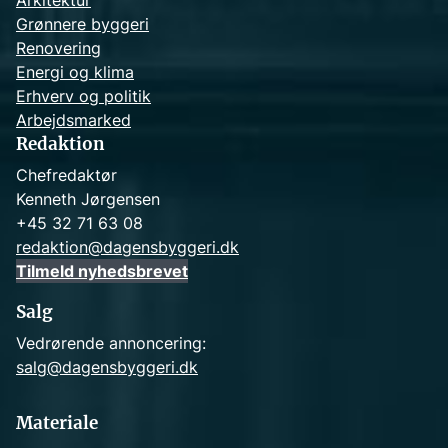
Arkitektur
Grønnere byggeri
Renovering
Energi og klima
Erhverv og politik
Arbejdsmarked
Redaktion
Chefredaktør
Kenneth Jørgensen
+45 32 71 63 08
redaktion@dagensbyggeri.dk
Tilmeld nyhedsbrevet
Salg
Vedrørende annoncering:
salg@dagensbyggeri.dk
Materiale