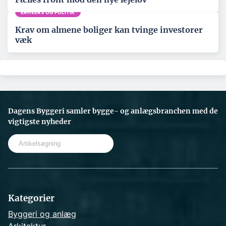
ERHVERV OG POLITIK
Krav om almene boliger kan tvinge investorer
væk
Dagens Byggeri samler bygge- og anlægsbranchen med de
vigtigste nyheder
S
e
a
r
c
h
Kategorier
Byggeri og anlæg