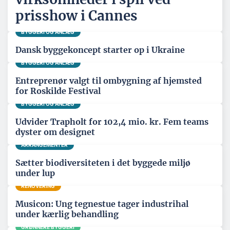
prisshow i Cannes
BYGGERI OG ANLÆG
Dansk byggekoncept starter op i Ukraine
BYGGERI OG ANLÆG
Entreprenør valgt til ombygning af hjemsted
for Roskilde Festival
BYGGERI OG ANLÆG
Udvider Trapholt for 102,4 mio. kr. Fem teams
dyster om designet
ARRANGEMENTER
Sætter biodiversiteten i det byggede miljø
under lup
RENOVERING
Musicon: Ung tegnestue tager industrihal
under kærlig behandling
GRØNNERE BYGGERI