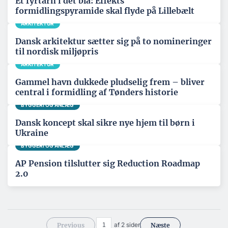
Et fyrtårn i det blå: Effekts
formidlingspyramide skal flyde på Lillebælt
ARKITEKTUR
Dansk arkitektur sætter sig på to nomineringer
til nordisk miljøpris
ARKITEKTUR
Gammel havn dukkede pludselig frem – bliver
central i formidling af Tønders historie
BYGGERI OG ANLÆG
Dansk koncept skal sikre nye hjem til børn i
Ukraine
BYGGERI OG ANLÆG
AP Pension tilslutter sig Reduction Roadmap
2.0
af 2 sider
Previous
Næste