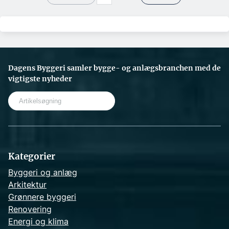
Dagens Byggeri samler bygge- og anlægsbranchen med de
vigtigste nyheder
S
e
a
r
c
h
Kategorier
Byggeri og anlæg
Arkitektur
Grønnere byggeri
Renovering
Energi og klima