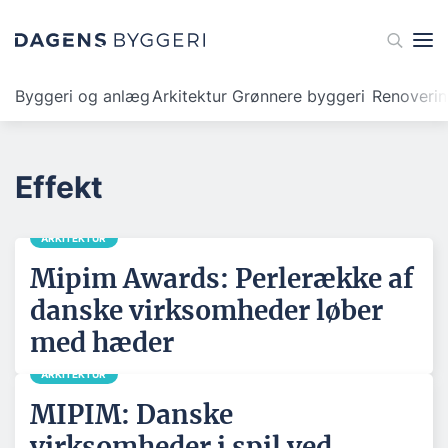
Byggeri og anlæg
Arkitektur
Grønnere byggeri
Renoveri
Effekt
ARKITEKTUR
Mipim Awards: Perlerække af
danske virksomheder løber
med hæder
ARKITEKTUR
MIPIM: Danske
virksomheder i spil ved