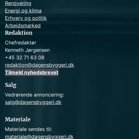
Renovering
Energi og klima
Erhverv og politik
Arbejdsmarked
Redaktion
Chefredaktør
Kenneth Jørgensen
+45 32 71 63 08
redaktion@dagensbyggeri.dk
Tilmeld nyhedsbrevet
Salg
Vedrørende annoncering:
salg@dagensbyggeri.dk
Materiale
Materiale sendes til:
materiale@dagensbyggeri.dk