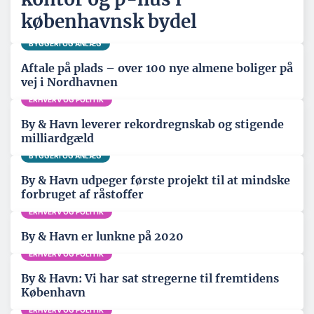
københavnsk bydel
BYGGERI OG ANLÆG
Aftale på plads – over 100 nye almene boliger på
vej i Nordhavnen
ERHVERV OG POLITIK
By & Havn leverer rekordregnskab og stigende
milliardgæld
BYGGERI OG ANLÆG
By & Havn udpeger første projekt til at mindske
forbruget af råstoffer
ERHVERV OG POLITIK
By & Havn er lunkne på 2020
ERHVERV OG POLITIK
By & Havn: Vi har sat stregerne til fremtidens
København
ERHVERV OG POLITIK