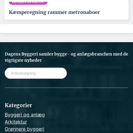
ERHVERV OG POLITIK
Kæmperegning rammer metronaboer
Dagens Byggeri samler bygge- og anlægsbranchen med de
vigtigste nyheder
S
e
a
r
c
h
Kategorier
Byggeri og anlæg
Arkitektur
Grønnere byggeri