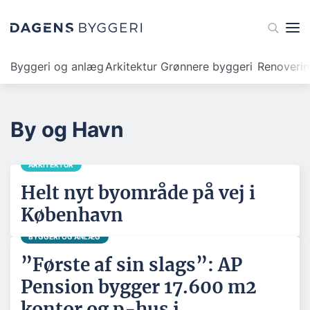
Byggeri og anlæg
Arkitektur
Grønnere byggeri
Renoveri
By og Havn
ARKITEKTUR
Helt nyt byområde på vej i
København
BYGGERI OG ANLÆG
”Første af sin slags”: AP
Pension bygger 17.600 m2
kontor og p-hus i