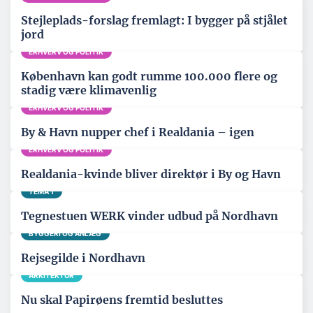
Stejleplads-forslag fremlagt: I bygger på stjålet
jord
ERHVERV OG POLITIK
København kan godt rumme 100.000 flere og
stadig være klimavenlig
ERHVERV OG POLITIK
By & Havn nupper chef i Realdania – igen
ERHVERV OG POLITIK
Realdania-kvinde bliver direktør i By og Havn
TEMA 1
Tegnestuen WERK vinder udbud på Nordhavn
BYGGERI OG ANLÆG
Rejsegilde i Nordhavn
ARKITEKTUR
Nu skal Papirøens fremtid besluttes