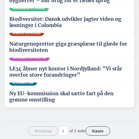
bygherrer – har brug for et fælles sprog
GRØNNERE BYGGERI
Biodiversitet: Dansk udvikler jagter viden og
løsninger i Colombia
ENERGI OG KLIMA
Naturgenopretter giga græsplæne til glæde for
biodiversiteten
ERHVERV OG POLITIK
LE34 åbner nyt kontor i Nordjylland: ”Vi står
overfor store forandringer”
KOMMENTAR
Ny EU-kommission skal sætte fart på den
grønne omstilling
af 3 sider
Previous
Næste