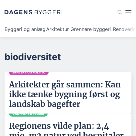
Byggeri og anlæg
Arkitektur
Grønnere byggeri
Renoveri
biodiversitet
ERHVERV OG POLITIK
Arkitekter går sammen: Kan
ikke tænke bygning først og
landskab bagefter
GRØNNERE BYGGERI
Regionens vilde plan: 2,4
mio. m2 natur ved hospitaler