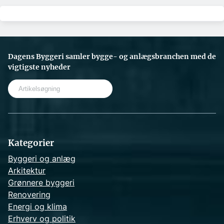
Dagens Byggeri samler bygge- og anlægsbranchen med de
vigtigste nyheder
S
e
a
r
c
h
Kategorier
Byggeri og anlæg
Arkitektur
Grønnere byggeri
Renovering
Energi og klima
Erhverv og politik