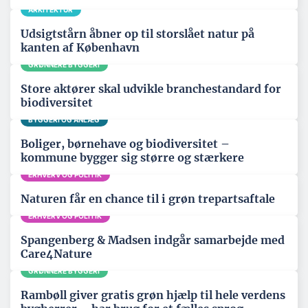
ARKITEKTUR
Udsigtstårn åbner op til storslået natur på
kanten af København
GRØNNERE BYGGERI
Store aktører skal udvikle branchestandard for
biodiversitet
BYGGERI OG ANLÆG
Boliger, børnehave og biodiversitet –
kommune bygger sig større og stærkere
ERHVERV OG POLITIK
Naturen får en chance til i grøn trepartsaftale
ERHVERV OG POLITIK
Spangenberg & Madsen indgår samarbejde med
Care4Nature
GRØNNERE BYGGERI
Rambøll giver gratis grøn hjælp til hele verdens