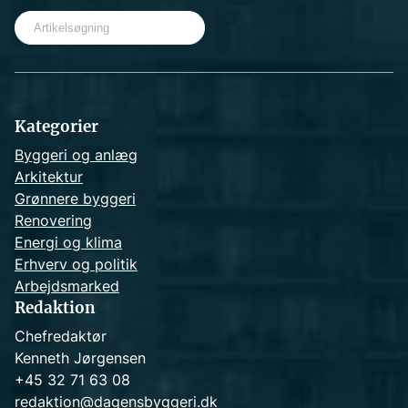
S
e
a
r
c
h
Kategorier
Byggeri og anlæg
Arkitektur
Grønnere byggeri
Renovering
Energi og klima
Erhverv og politik
Arbejdsmarked
Redaktion
Chefredaktør
Kenneth Jørgensen
+45 32 71 63 08
redaktion@dagensbyggeri.dk