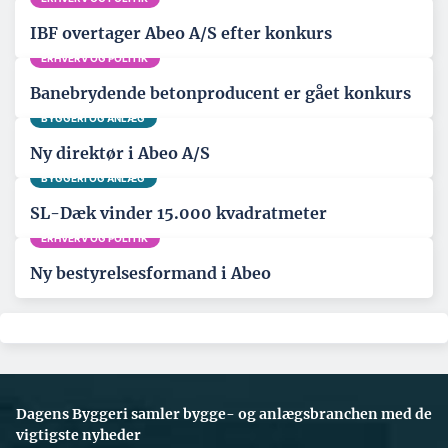
IBF overtager Abeo A/S efter konkurs
ERHVERV OG POLITIK
Banebrydende betonproducent er gået konkurs
BYGGERI OG ANLÆG
Ny direktør i Abeo A/S
BYGGERI OG ANLÆG
SL-Dæk vinder 15.000 kvadratmeter
ERHVERV OG POLITIK
Ny bestyrelsesformand i Abeo
Dagens Byggeri samler bygge- og anlægsbranchen med de
vigtigste nyheder