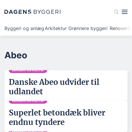
Byggeri og anlæg
Arkitektur
Grønnere byggeri
Renoveri
Abeo
ERHVERV OG POLITIK
Danske Abeo udvider til
udlandet
ERHVERV OG POLITIK
Superlet betondæk bliver
endnu tyndere
ERHVERV OG POLITIK