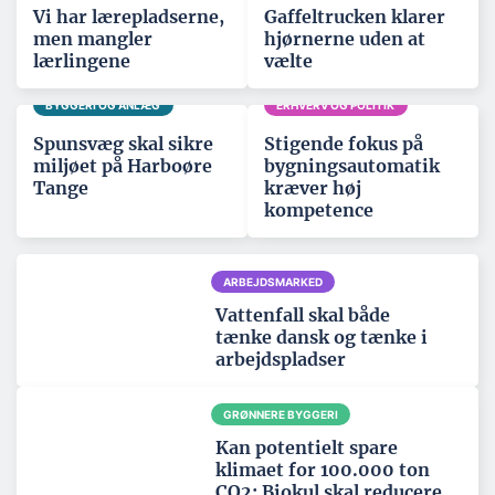
Vi har lærepladserne,
Gaffeltrucken klarer
men mangler
hjørnerne uden at
lærlingene
vælte
BYGGERI OG ANLÆG
ERHVERV OG POLITIK
Spunsvæg skal sikre
Stigende fokus på
miljøet på Harboøre
bygningsautomatik
Tange
kræver høj
kompetence
ARBEJDSMARKED
Vattenfall skal både
tænke dansk og tænke i
arbejdspladser
GRØNNERE BYGGERI
Kan potentielt spare
klimaet for 100.000 ton
CO2: Biokul skal reducere