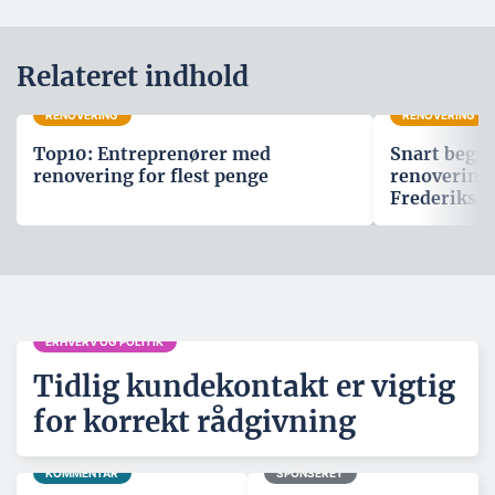
Relateret indhold
RENOVERING
RENOVERING
Top10: Entreprenører med
Snart begyn
renovering for flest penge
renovering
Frederiks B
ERHVERV OG POLITIK
Tidlig kundekontakt er vigtig
for korrekt rådgivning
KOMMENTAR
SPONSERET