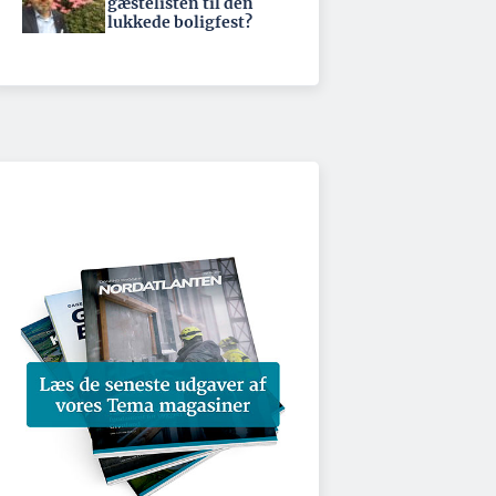
gæstelisten til den
lukkede boligfest?