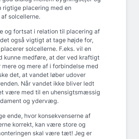
n rigtige placering med en
 af solcellerne.
og fortsat i relation til placering af
det også vigtigt at tage højde for,
lacerer solcellerne. F.eks. vil en
d kunne medføre, at der ved kraftigt
er mere og mere af i forbindelse med
ske det, at vandet løber udover
renden. Når vandet ikke bliver ledt
det være med til en uhensigtsmæssig
undament og ydervæg.
unge ende, hvor konsekvenserne af
erne korrekt, kan være store og
onteringen skal være tæt! Jeg er