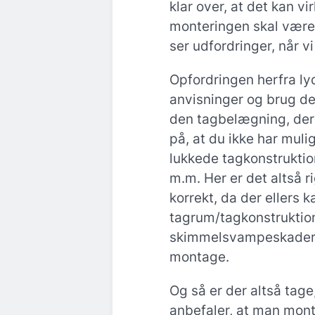
klar over, at det kan v
monteringen skal være t
ser udfordringer, når v
Opfordringen herfra lyd
anvisninger og brug de 
den tagbelægning, de
på, at du ikke har muli
lukkede tagkonstruktion
m.m. Her er det altså r
korrekt, da der ellers 
tagrum/tagkonstruktion
skimmelsvampeskader, h
montage.
Og så er der altså tage
anbefaler, at man monte