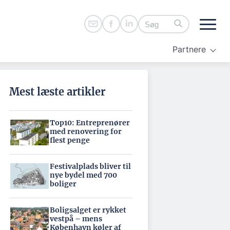
Partnere
Mest læste artikler
Top10: Entreprenører
med renovering for
flest penge
Festivalplads bliver til
nye bydel med 700
boliger
Boligsalget er rykket
vestpå – mens
København køler af