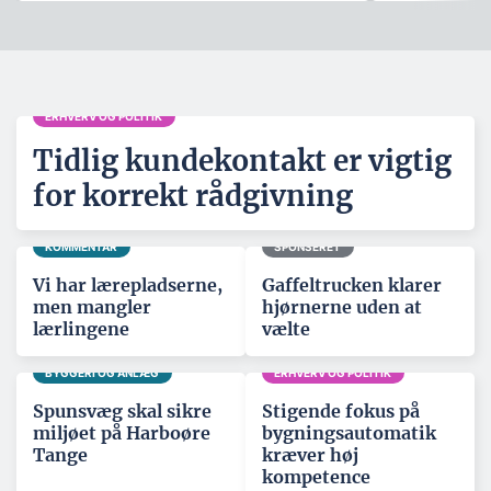
ERHVERV OG POLITIK
Tidlig kundekontakt er vigtig
for korrekt rådgivning
KOMMENTAR
SPONSERET
Vi har lærepladserne,
Gaffeltrucken klarer
men mangler
hjørnerne uden at
lærlingene
vælte
BYGGERI OG ANLÆG
ERHVERV OG POLITIK
Spunsvæg skal sikre
Stigende fokus på
miljøet på Harboøre
bygningsautomatik
Tange
kræver høj
kompetence