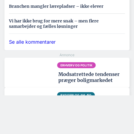
Branchen mangler lærepladser – ikke elever
Vi har ikke brug for mere snak – men flere
samarbejder og fælles løsninger
Se alle kommentarer
ERHVERV OG POLITIK
Modsatrettede tendenser
præger boligmarkedet
BYGGERI OG ANLÆG
Byggebranchen er for
dårlig til at håndtere data
BYGGERI OG ANLÆG