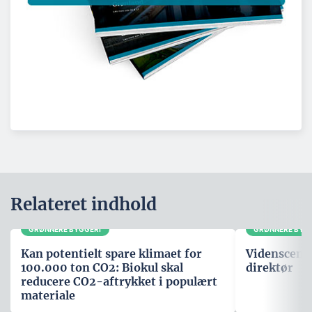
Relateret indhold
GRØNNERE BYGGERI
GRØNNERE BYG
Kan potentielt spare klimaet for
Videnscente
100.000 ton CO2: Biokul skal
direktør
reducere CO2-aftrykket i populært
materiale