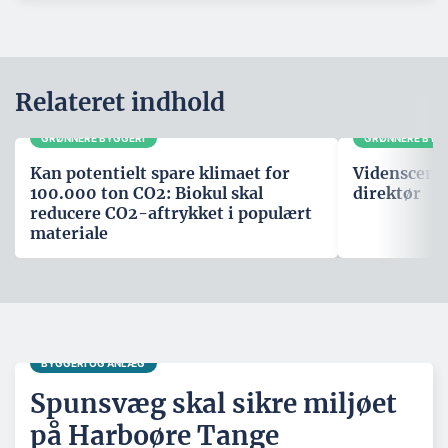
Relateret indhold
GRØNNERE BYGGERI
GRØNNERE BYG
Kan potentielt spare klimaet for
Videnscente
100.000 ton CO2: Biokul skal
direktør
reducere CO2-aftrykket i populært
materiale
BYGGERI OG ANLÆG
Spunsvæg skal sikre miljøet
på Harboøre Tange