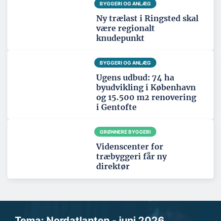
BYGGERI OG ANLÆG
Ny trælast i Ringsted skal
være regionalt
knudepunkt
BYGGERI OG ANLÆG
Ugens udbud: 74 ha
byudvikling i København
og 15.500 m2 renovering
i Gentofte
GRØNNERE BYGGERI
Videnscenter for
træbyggeri får ny
direktør
Tema: Nordatlanten - juni 2026