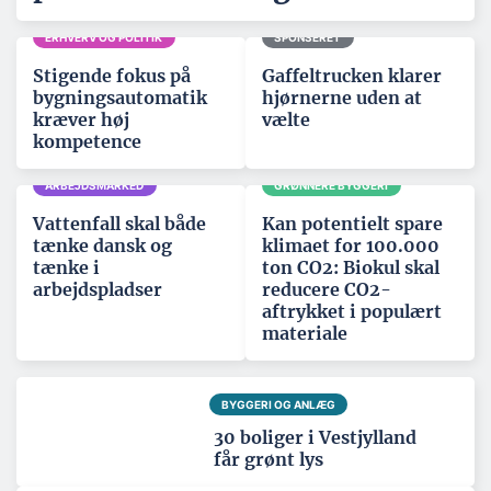
ERHVERV OG POLITIK
SPONSERET
Stigende fokus på
Gaffeltrucken klarer
bygningsautomatik
hjørnerne uden at
kræver høj
vælte
kompetence
ARBEJDSMARKED
GRØNNERE BYGGERI
Vattenfall skal både
Kan potentielt spare
tænke dansk og
klimaet for 100.000
tænke i
ton CO2: Biokul skal
arbejdspladser
reducere CO2-
aftrykket i populært
materiale
BYGGERI OG ANLÆG
30 boliger i Vestjylland
får grønt lys