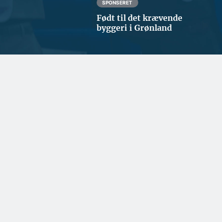
SPONSERET
Født til det krævende
byggeri i Grønland
GRØNNERE BYGGERI
Dansk Erhverv: Beløn grønt
byggeri med hurtigere
byggesagsbehandling
KOMMENTAR
ERHVERV OG POLITIK
Branchen mangler
Styrker
lærepladser – ikke
repræsentationen i
elever
Nordjylland
BYGGERI OG ANLÆG
ARKITEKTUR
Milliardprojekt skal
Helt nyt byområde på