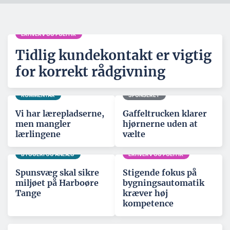
ERHVERV OG POLITIK
Tidlig kundekontakt er vigtig
for korrekt rådgivning
KOMMENTAR
SPONSERET
Vi har lærepladserne,
Gaffeltrucken klarer
men mangler
hjørnerne uden at
lærlingene
vælte
BYGGERI OG ANLÆG
ERHVERV OG POLITIK
Spunsvæg skal sikre
Stigende fokus på
miljøet på Harboøre
bygningsautomatik
Tange
kræver høj
kompetence