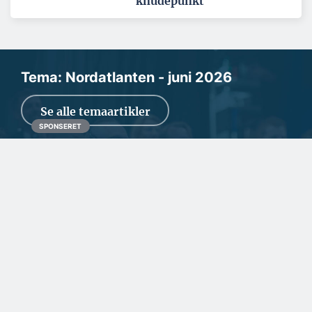
knudepunkt
Tema: Nordatlanten - juni 2026
Se alle temaartikler
SPONSERET
To kendte virksomheder har
lagt teknikerressourcerne
sammen
Ved årsskiftet fik SafeExIT og GasDetect samme ejer. Det har
givet mulighed for at styrke teknikerr...
SPONSERET
Fra tømrermester til
ejendomsudvikler i
Ilulissat