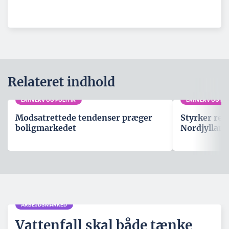
Relateret indhold
ERHVERV OG POLITIK
ERHVERV OG POL
Modsatrettede tendenser præger
Styrker rep
boligmarkedet
Nordjylland
ARBEJDSMARKED
Vattenfall skal både tænke