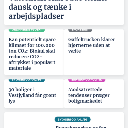
dansk og tænke i
arbejdspladser
GRØNNERE BYGGERI
SPONSERET
Kan potentielt spare
Gaffeltrucken klarer
klimaet for 100.000
hjørnerne uden at
ton CO2: Biokul skal
vælte
reducere CO2-
aftrykket i populært
materiale
BYGGERI OG ANLÆG
ERHVERV OG POLITIK
30 boliger i
Modsatrettede
Vestjylland får grønt
tendenser præger
lys
boligmarkedet
BYGGERI OG ANLÆG