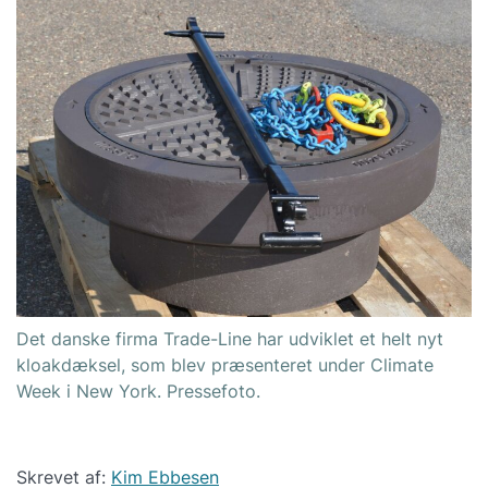
Det danske firma Trade-Line har udviklet et helt nyt
kloakdæksel, som blev præsenteret under Climate
Week i New York. Pressefoto.
Skrevet af:
Kim Ebbesen