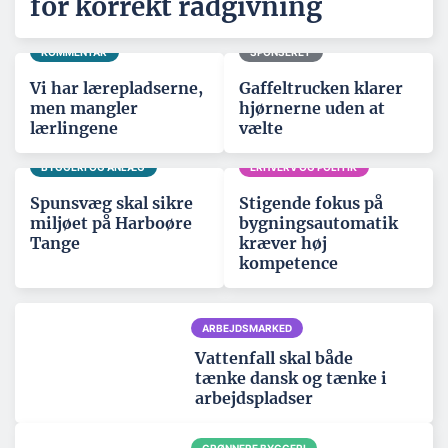
for korrekt rådgivning
KOMMENTAR
SPONSERET
Vi har lærepladserne,
Gaffeltrucken klarer
men mangler
hjørnerne uden at
lærlingene
vælte
BYGGERI OG ANLÆG
ERHVERV OG POLITIK
Spunsvæg skal sikre
Stigende fokus på
miljøet på Harboøre
bygningsautomatik
Tange
kræver høj
kompetence
ARBEJDSMARKED
Vattenfall skal både
tænke dansk og tænke i
arbejdspladser
GRØNNERE BYGGERI