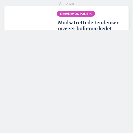
ERHVERV OG POLITIK
Modsatrettede tendenser
præger boligmarkedet
BYGGERI OG ANLÆG
Byggebranchen er for
dårlig til at håndtere data
BYGGERI OG ANLÆG
Ny trælast i Ringsted skal
være regionalt
knudepunkt
Tema: Nordatlanten - juni 2026