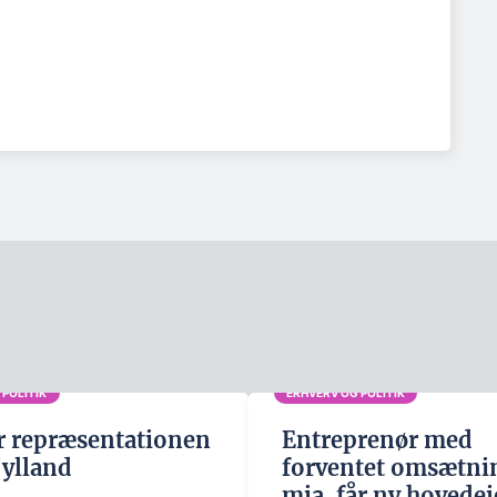
 POLITIK
ERHVERV OG POLITIK
r repræsentationen
Entreprenør med
jylland
forventet omsætnin
mia. får ny hovedej