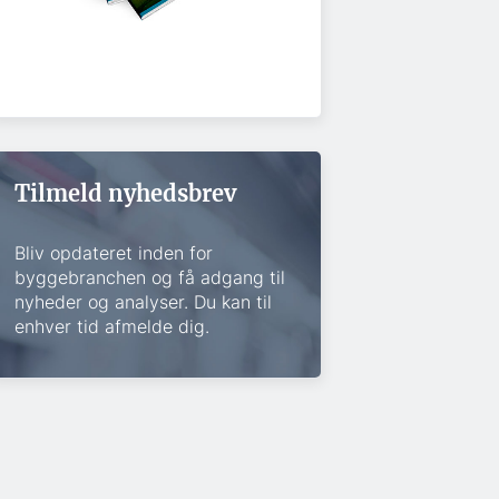
Tilmeld nyhedsbrev
Bliv opdateret inden for
byggebranchen og få adgang til
nyheder og analyser. Du kan til
enhver tid afmelde dig.