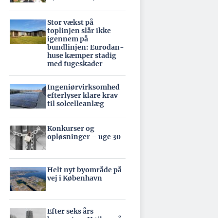
Stor vækst på
toplinjen slår ikke
igennem på
bundlinjen: Eurodan-
huse kæmper stadig
med fugeskader
Ingeniørvirksomhed
efterlyser klare krav
til solcelleanlæg
Konkurser og
opløsninger – uge 30
Helt nyt byområde på
vej i København
Efter seks års