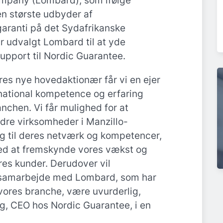
mpany (Lombard), som ifølge
n største udbyder af
garanti på det Sydafrikanske
r udvalgt Lombard til at yde
upport til Nordic Guarantee.
es nye hovedaktionær får vi en ejer
national kompetence og erfaring
anchen. Vi får mulighed for at
re virksomheder i Manzillo-
 til deres netværk og kompetencer,
med at fremskynde vores vækst og
es kunder. Derudover vil
 samarbejde med Lombard, som har
 vores branche, være uvurderlig,
g, CEO hos Nordic Guarantee, i en