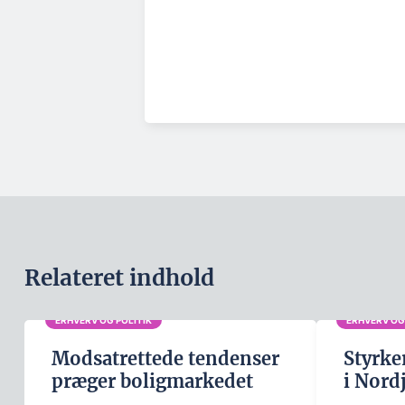
Relateret indhold
ERHVERV OG POLITIK
ERHVERV OG
Modsatrettede tendenser
Styrke
præger boligmarkedet
i Nord