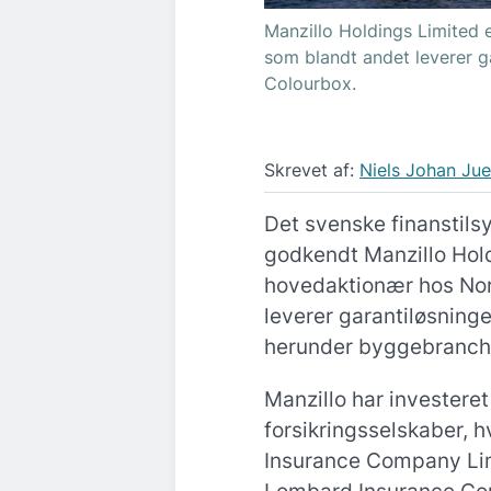
Manzillo Holdings Limited 
som blandt andet leverer ga
Colourbox.
Skrevet af:
Niels Johan Jue
Det svenske finanstils
godkendt Manzillo Hold
hovedaktionær hos Nor
leverer garantiløsninge
herunder byggebranche
Manzillo har investeret
forsikringsselskaber, h
Insurance Company Li