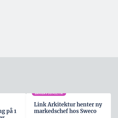
ERHVERV OG POLITIK
Link Arkitektur henter ny
g på 1
markedschef hos Sweco
er