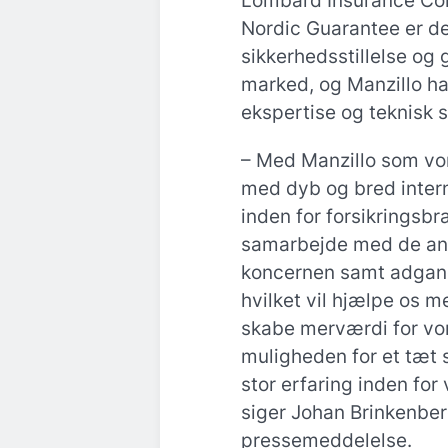
Lombard Insurance Co
Nordic Guarantee er de
sikkerhedsstillelse og 
marked, og Manzillo ha
ekspertise og teknisk s
– Med Manzillo som vor
med dyb og bred inter
inden for forsikringsbr
samarbejde med de and
koncernen samt adgang
hvilket vil hjælpe os 
skabe merværdi for vor
muligheden for et tæt
stor erfaring inden for
siger Johan Brinkenber
pressemeddelelse.