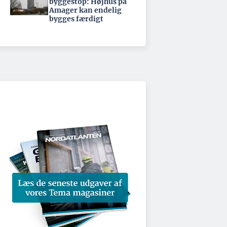
byggestop: Højhus på
Amager kan endelig
bygges færdigt