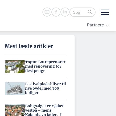
Partnere
Mest læste artikler
Top10: Entreprenører
med renovering for
flest penge
Festivalplads bliver til
nye bydel med 700
boliger
Boligsalget er rykket
vestpå – mens
København køler af