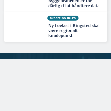
Byggebranchen er for
dårlig til at håndtere data
BYGGERI OG ANLÆG
Ny trælast i Ringsted skal
være regionalt
knudepunkt
Tema: Nordatlanten - juni 2026
Se alle temaartikler
SPONSERET
Gulvproducent vægter både
kvalitet og klimabevidsthed
højt