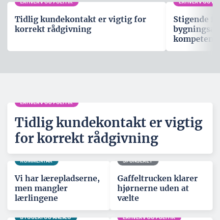
ERHVERV OG POLITIK
ERHVERV OG POL
Tidlig kundekontakt er vigtig for
Stigende fo
korrekt rådgivning
bygningsau
kompetenc
ERHVERV OG POLITIK
Tidlig kundekontakt er vigtig
for korrekt rådgivning
KOMMENTAR
SPONSERET
Vi har lærepladserne,
Gaffeltrucken klarer
men mangler
hjørnerne uden at
lærlingene
vælte
BYGGERI OG ANLÆG
ERHVERV OG POLITIK