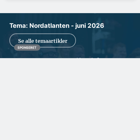
Tema: Nordatlanten - juni 2026
Se alle temaartikler
SPONSERET
Fortsat stor travlhed for
dansk rederi
Den geopolitiske situation kan give stor usikkerhed for
erhvervslivet, men NH Towage i Svendborg kla...
SPONSERET
Naturlig maling kæmper
for fodfæste i nordisk
byggeri
SPONSERET