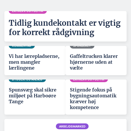
ERHVERV OG POLITIK
Tidlig kundekontakt er vigtig
for korrekt rådgivning
KOMMENTAR
SPONSERET
Vi har lærepladserne,
Gaffeltrucken klarer
men mangler
hjørnerne uden at
lærlingene
vælte
BYGGERI OG ANLÆG
ERHVERV OG POLITIK
Spunsvæg skal sikre
Stigende fokus på
miljøet på Harboøre
bygningsautomatik
Tange
kræver høj
kompetence
ARBEJDSMARKED