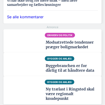
Vi har ikke brug for mere snak – men flere
samarbejder og fælles løsninger
Se alle kommentarer
ERHVERV OG POLITIK
Modsatrettede tendenser
præger boligmarkedet
BYGGERI OG ANLÆG
Byggebranchen er for
dårlig til at håndtere data
BYGGERI OG ANLÆG
Ny trælast i Ringsted skal
være regionalt
knudepunkt