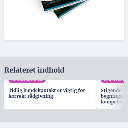
Relateret indhold
ERHVERV OG POLITIK
ERHVERV OG POL
Tidlig kundekontakt er vigtig for
Stigende fo
korrekt rådgivning
bygningsau
kompetenc