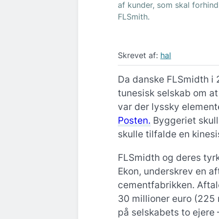
af kunder, som skal forhin
FLSmith.
Skrevet af:
hal
Da danske FLSmidth i 
tunesisk selskab om at
var der lyssky elemente
Posten.
Byggeriet skull
skulle tilfalde en kines
FLSmidth og deres tyrk
Ekon, underskrev en aft
cementfabrikken. Aftale
30 millioner euro (225 
på selskabets to ejere 