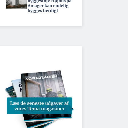
byggestop: Højhus på
Amager kan endelig
bygges færdigt