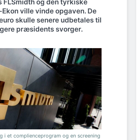
s FLSmidth og den tyrkiske
-Ekon ville vinde opgaven. De
euro skulle senere udbetales til
igere præsidents svorger.
ng i et complienceprogram og en screening