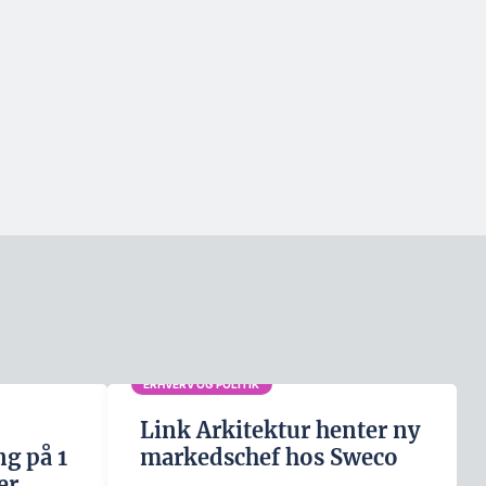
ERHVERV OG POLITIK
Link Arkitektur henter ny
g på 1
markedschef hos Sweco
er