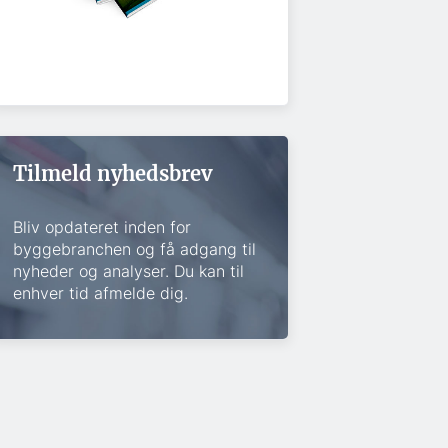
Tilmeld nyhedsbrev
Bliv opdateret inden for
byggebranchen og få adgang til
nyheder og analyser. Du kan til
enhver tid afmelde dig.