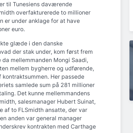
er til Tunesiens daværende
midth overfakturerede to millioner
 er under anklage for at have
oner euro.
kte glæde i den danske
vad der stak under, kom først frem
ete da mellemmanden Mongi Saadi,
ten mellem bygherre og udførende,
af kontraktsummen. Her passede
riets samlede sum på 281 millioner
etaling. Det kunne mellemmandens
midth, salesmanager Hubert Suinat,
e af to FLSmidth ansatte, der var
 Den anden var general manager
underskrev kontrakten med Carthage