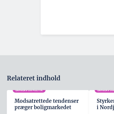
Relateret indhold
ERHVERV OG POLITIK
ERHVERV OG
Modsatrettede tendenser
Styrke
præger boligmarkedet
i Nord