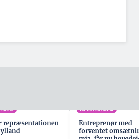
 POLITIK
ERHVERV OG POLITIK
r repræsentationen
Entreprenør med
jylland
forventet omsætnin
mia. får ny hovedej