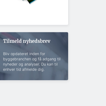
Tilmeld nyhedsbrev
Bliv opdateret inden for
byggebranchen og få adgang til
nyheder og analyser. Du kan til
enhver tid afmelde dig.