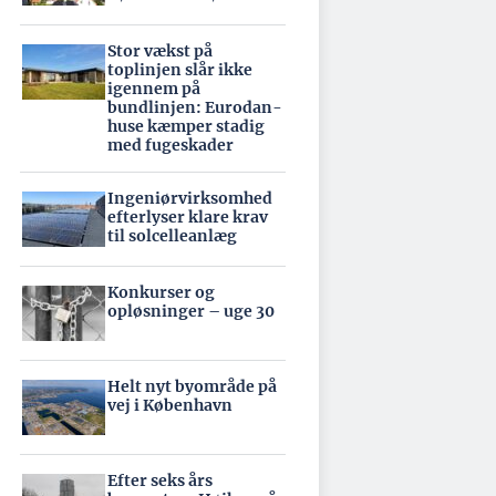
Stor vækst på
toplinjen slår ikke
igennem på
bundlinjen: Eurodan-
huse kæmper stadig
med fugeskader
Ingeniørvirksomhed
efterlyser klare krav
til solcelleanlæg
Konkurser og
opløsninger – uge 30
Helt nyt byområde på
vej i København
Efter seks års