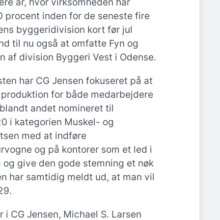
ere år, hvor virksomheden har
 procent inden for de seneste fire
ns byggeridivision kort før jul
nd til nu også at omfatte Fyn og
n af division Byggeri Vest i Odense.
en har CG Jensen fokuseret på at
 produktion for både medarbejdere
blandt andet nomineret til
0 i kategorien Muskel- og
tsen med at indføre
vogne og på kontorer som et led i
g og give den gode stemning et nøk
 har samtidig meldt ud, at man vil
29.
r i CG Jensen, Michael S. Larsen