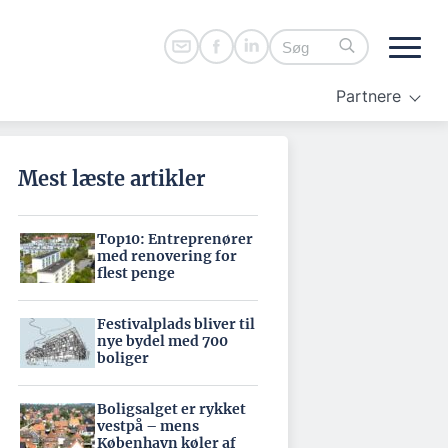
Partnere
Mest læste artikler
Top10: Entreprenører
med renovering for
flest penge
Festivalplads bliver til
nye bydel med 700
boliger
Boligsalget er rykket
vestpå – mens
København køler af