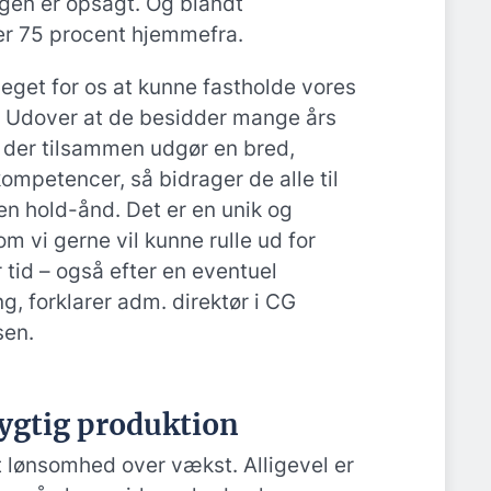
gen er opsagt. Og blandt
er 75 procent hjemmefra.
meget for os at kunne fastholde vores
 Udover at de besidder mange års
, der tilsammen udgør en bred,
kompetencer, så bidrager de alle til
n hold-ånd. Det er en unik og
m vi gerne vil kunne rulle ud for
 tid – også efter en eventuel
, forklarer adm. direktør i CG
sen.
ygtig produktion
t lønsomhed over vækst. Alligevel er