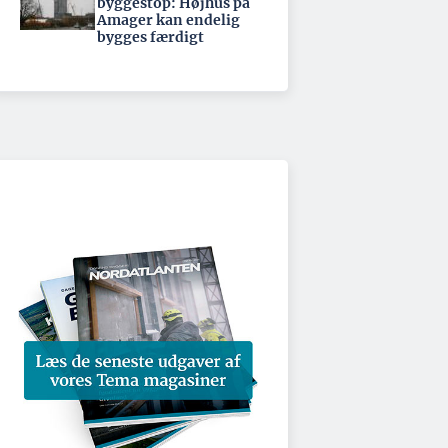
byggestop: Højhus på
Amager kan endelig
bygges færdigt