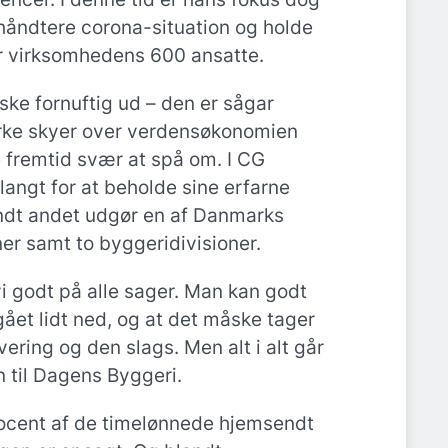
håndtere corona-situation og holde
or virksomhedens 600 ansatte.
ske fornuftig ud – den er sågar
rke skyer over verdensøkonomien
 fremtid svær at spå om. I CG
langt for at beholde sine erfarne
ndt andet udgør en af Danmarks
er samt to byggeridivisioner.
 vi godt på alle sager. Man kan godt
ået lidt ned, og at det måske tager
vering og den slags. Men alt i alt går
an til Dagens Byggeri.
procent af de timelønnede hjemsendt