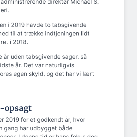
 administrerende direktør Michael S.
eri.
nsen i 2019 havde to tabsgivende
d til at trække indtjeningen lidt
året i 2018.
rke år uden tabsgivende sager, så
dste år. Det var naturligvis
ores egen skyld, og det har vi lært
a-opsagt
r 2019 for et godkendt år, hvor
n gang har udbygget både
ncer. I denne tid er hans fokus dog