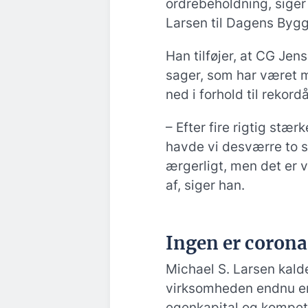
ordrebeholdning, siger
Larsen til Dagens Bygg
Han tilføjer, at CG Je
sager, som har været me
ned i forhold til rekord
– Efter fire rigtig stæ
havde vi desværre to si
ærgerligt, men det er v
af, siger han.
Ingen er coron
Michael S. Larsen kalde
virksomheden endnu e
egenkapital og kompete