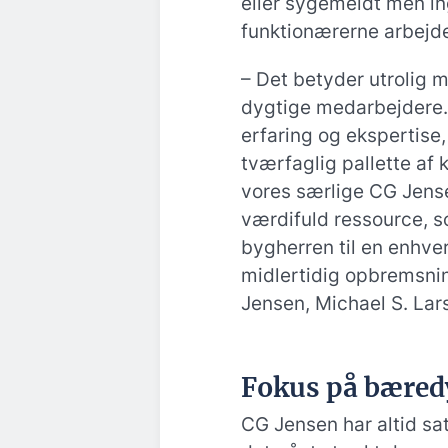
eller sygemeldt men in
funktionærerne arbejd
– Det betyder utrolig 
dygtige medarbejdere.
erfaring og ekspertise
tværfaglig pallette af 
vores særlige CG Jense
værdifuld ressource, so
bygherren til en enhver
midlertidig opbremsning
Jensen, Michael S. Lar
Fokus på bæred
CG Jensen har altid sa