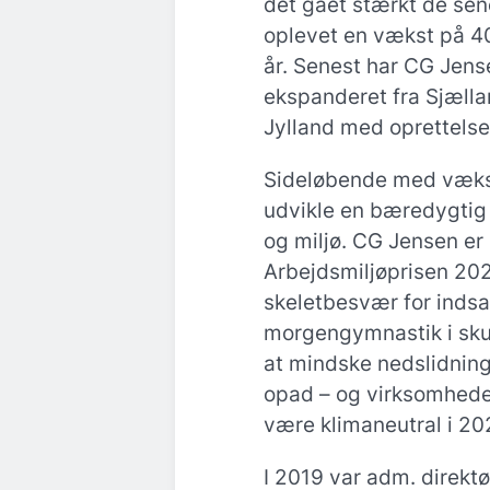
det gået stærkt de sen
oplevet en vækst på 40
år. Senest har CG Jense
ekspanderet fra Sjælla
Jylland med oprettelse
Sideløbende med vækst
udvikle en bæredygtig
og miljø. CG Jensen er 
Arbejdsmiljøprisen 202
skeletbesvær for indsa
morgengymnastik i skur
at mindske nedslidnin
opad – og virksomheden
være klimaneutral i 20
I 2019 var adm. direktø