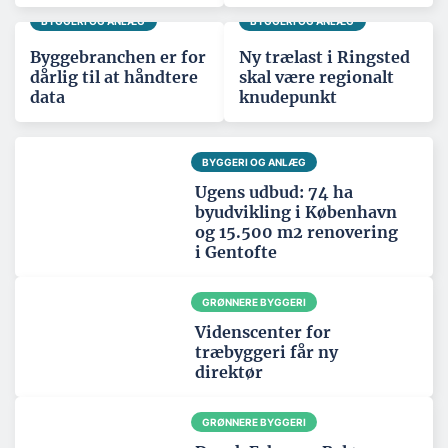
BYGGERI OG ANLÆG
BYGGERI OG ANLÆG
Byggebranchen er for
Ny trælast i Ringsted
dårlig til at håndtere
skal være regionalt
data
knudepunkt
BYGGERI OG ANLÆG
Ugens udbud: 74 ha
byudvikling i København
og 15.500 m2 renovering
i Gentofte
GRØNNERE BYGGERI
Videnscenter for
træbyggeri får ny
direktør
GRØNNERE BYGGERI