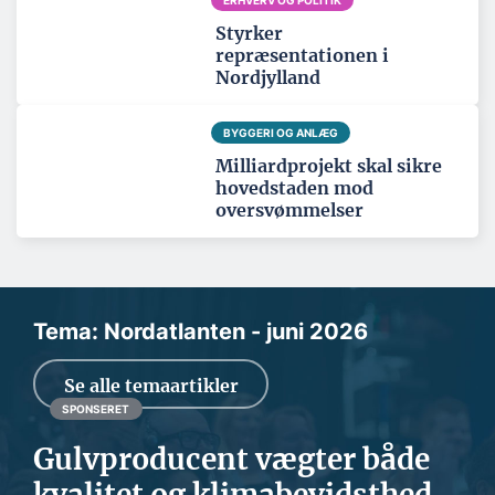
ERHVERV OG POLITIK
Styrker
repræsentationen i
Nordjylland
BYGGERI OG ANLÆG
Milliardprojekt skal sikre
hovedstaden mod
oversvømmelser
Tema: Nordatlanten - juni 2026
Se alle temaartikler
SPONSERET
Gulvproducent vægter både
kvalitet og klimabevidsthed