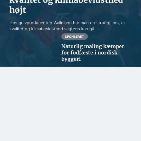
højt
Hos gulvproducenten Wallmann har man en strategi om, at
kvalitet og klimabevidsthed sagtens kan gå ...
SPONSERET
Naturlig maling kæmper
for fodfæste i nordisk
byggeri
SPONSERET
Danske facadeplader
beskytter byggeriet i
Nordatlanten
SPONSERET
Et spændende kig i
rådgiverens krystalkugle