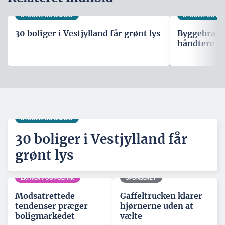
BYGGERI OG ANLÆG
BYGGERI OG A
30 boliger i Vestjylland får grønt lys
Byggebranche
håndtere d
BYGGERI OG ANLÆG
30 boliger i Vestjylland får
grønt lys
ERHVERV OG POLITIK
SPONSERET
Modsatrettede
Gaffeltrucken klarer
tendenser præger
hjørnerne uden at
boligmarkedet
vælte