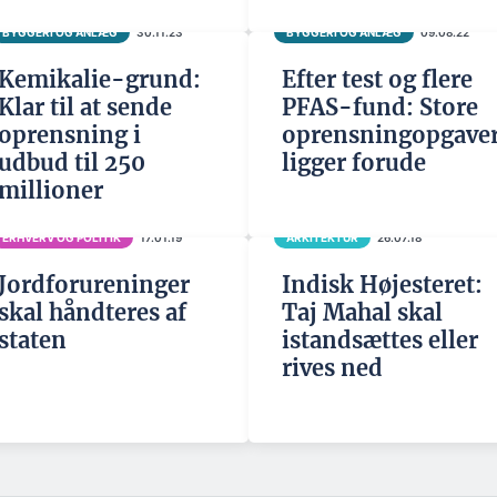
BYGGERI OG ANLÆG
30.11.23
BYGGERI OG ANLÆG
09.08.22
Kemikalie-grund:
Efter test og flere
Klar til at sende
PFAS-fund: Store
oprensning i
oprensningopgave
udbud til 250
ligger forude
millioner
ERHVERV OG POLITIK
17.01.19
ARKITEKTUR
26.07.18
Jordforureninger
Indisk Højesteret:
skal håndteres af
Taj Mahal skal
staten
istandsættes eller
rives ned