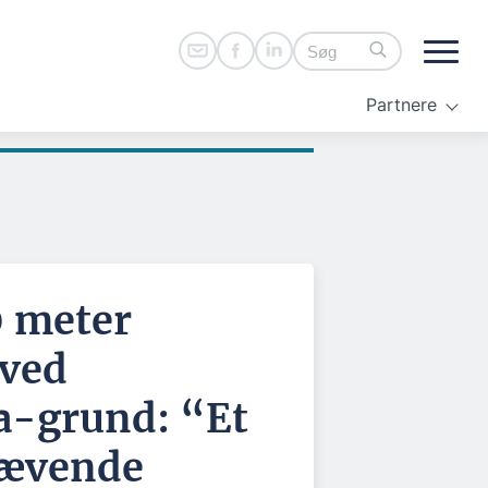
Partnere
0 meter
ved
-grund: “Et
rævende