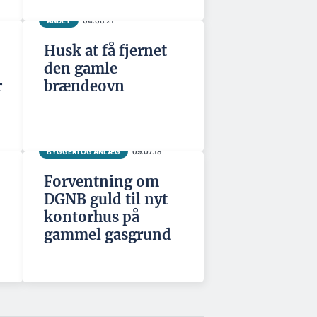
ANDET
04.08.21
Husk at få fjernet
den gamle
r
brændeovn
BYGGERI OG ANLÆG
09.07.18
Forventning om
DGNB guld til nyt
kontorhus på
gammel gasgrund