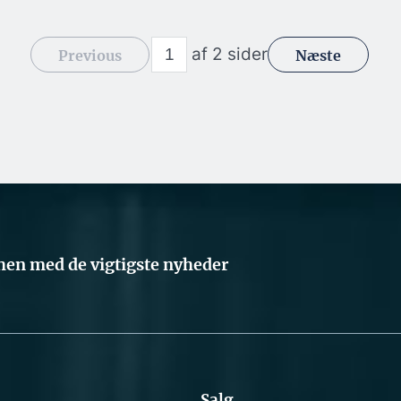
af 2 sider
Previous
Næste
en med de vigtigste nyheder
Salg