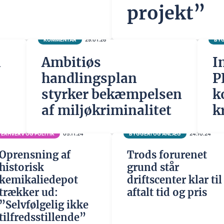
projekt”
KOMMENTAR
29.01.26
BYG
å
Ambitiøs
I
handlingsplan
P
styrker bekæmpelsen
k
af miljøkriminalitet
k
ERHVERV OG POLITIK
05.11.24
BYGGERI OG ANLÆG
24.10.24
Oprensning af
Trods forurenet
historisk
grund står
kemikaliedepot
driftscenter klar til
trækker ud:
aftalt tid og pris
”Selvfølgelig ikke
tilfredsstillende”