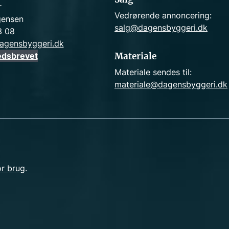
r
Vedrørende annoncering:
gensen
salg@dagensbyggeri.dk
3 08
agensbyggeri.dk
edsbrevet
Materiale
Materiale sendes til:
materiale@dagensbyggeri.dk
or brug
.