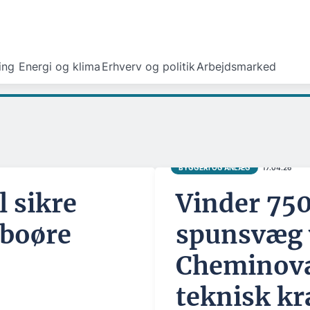
ing
Energi og klima
Erhverv og politik
Arbejdsmarked
BYGGERI OG ANLÆG
17.04.26
 sikre
Vinder 75
rboøre
spunsvæg 
Cheminova
teknisk k