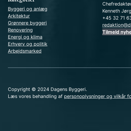
Chefredaktø
Byggeri og anlæg
Kenneth Jør
Arkitektur
+45 32 71 6
Grønnere byggeri
redaktion@d
Renovering
Tilmeld nyh
Energi og klima
Erhverv og politik
Arbejdsmarked
Copyright © 2024 Dagens Byggeri.
Læs vores behandling af
personoplysninger og vilkår f