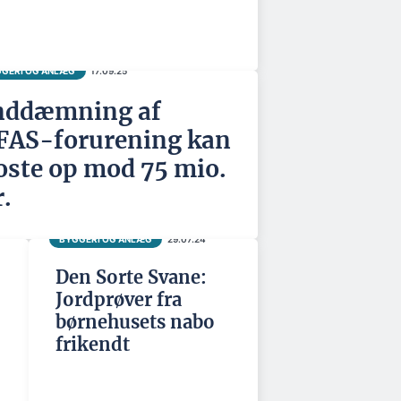
GERI OG ANLÆG
17.09.25
nddæmning af
FAS-forurening kan
oste op mod 75 mio.
r.
BYGGERI OG ANLÆG
29.07.24
Den Sorte Svane:
Jordprøver fra
børnehusets nabo
frikendt