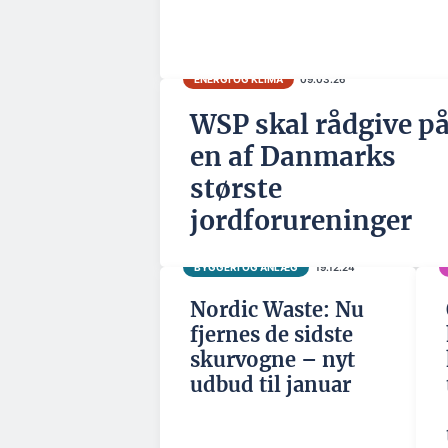
ENERGI OG KLIMA
09.03.26
WSP skal rådgive p
en af Danmarks
største
jordforureninger
BYGGERI OG ANLÆG
19.12.24
Nordic Waste: Nu
fjernes de sidste
skurvogne – nyt
udbud til januar