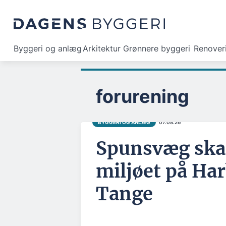
Byggeri og anlæg
Arkitektur
Grønnere byggeri
Renover
forurening
BYGGERI OG ANLÆG
07.08.26
Spunsvæg skal
miljøet på Ha
Tange