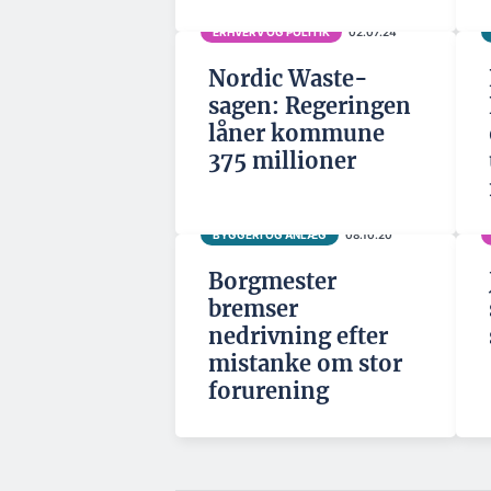
ERHVERV OG POLITIK
02.07.24
Nordic Waste-
sagen: Regeringen
låner kommune
375 millioner
BYGGERI OG ANLÆG
08.10.20
Borgmester
bremser
nedrivning efter
mistanke om stor
forurening