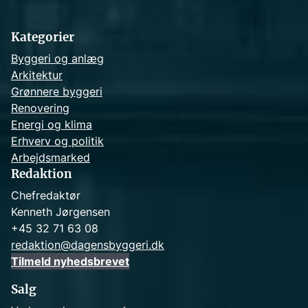
c
h
Kategorier
Byggeri og anlæg
Arkitektur
Grønnere byggeri
Renovering
Energi og klima
Erhverv og politik
Arbejdsmarked
Redaktion
Chefredaktør
Kenneth Jørgensen
+45 32 71 63 08
redaktion@dagensbyggeri.dk
Tilmeld nyhedsbrevet
Salg