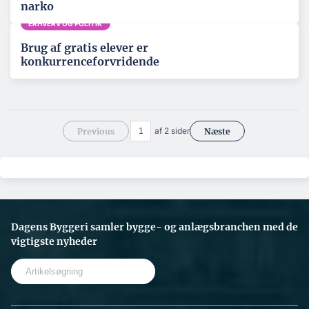
narko
ERHVERV OG POLITIK
Brug af gratis elever er
konkurrenceforvridende
af 2 sider
Previous
Næste
Dagens Byggeri samler bygge- og anlægsbranchen med de
vigtigste nyheder
S
e
a
r