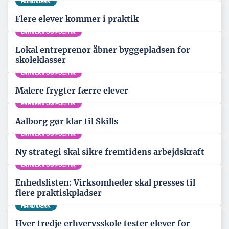
HÅNDVÆRK
Flere elever kommer i praktik
ERHVERV OG POLITIK
Lokal entreprenør åbner byggepladsen for
skoleklasser
ERHVERV OG POLITIK
Malere frygter færre elever
ERHVERV OG POLITIK
Aalborg gør klar til Skills
ERHVERV OG POLITIK
Ny strategi skal sikre fremtidens arbejdskraft
ERHVERV OG POLITIK
Enhedslisten: Virksomheder skal presses til
flere praktiskpladser
HÅNDVÆRK
Hver tredje erhvervsskole tester elever for