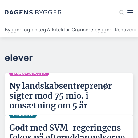
Byggeri og anlæg
Arkitektur
Grønnere byggeri
Renoveri
elever
ERHVERV OG POLITIK
Ny landskabsentreprenør
sigter mod 75 mio. i
omsætning om 5 år
KOMMENTAR
Godt med SVM-regeringens
fokus på efteruddannelserne