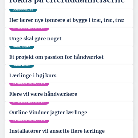
UDDANNELSE
Her lærer nye tømrere at bygge i træ, træ, træ
ERHVERV OG POLITIK
Unge skal gøre noget
HÅNDVÆRK
Et projekt om passion for håndværket
HÅNDVÆRK
Lærlinge i høj kurs
ERHVERV OG POLITIK
Flere vil være håndværkere
ERHVERV OG POLITIK
Outline Vinduer jagter lærlinge
ERHVERV OG POLITIK
Installatører vil ansætte flere lærlinge